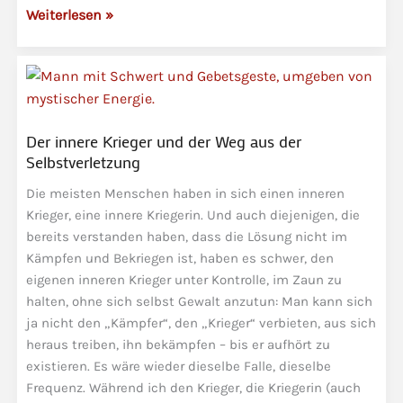
Visionen
Weiterlesen »
der
Neuen
Zeit
-3-
Himmel
Der innere Krieger und der Weg aus der
auf
Selbstverletzung
Erden,
Die meisten Menschen haben in sich einen inneren
das
Krieger, eine innere Kriegerin. Und auch diejenigen, die
galaktische
bereits verstanden haben, dass die Lösung nicht im
Projekt
Kämpfen und Bekriegen ist, haben es schwer, den
eigenen inneren Krieger unter Kontrolle, im Zaun zu
halten, ohne sich selbst Gewalt anzutun: Man kann sich
ja nicht den „Kämpfer“, den „Krieger“ verbieten, aus sich
heraus treiben, ihn bekämpfen – bis er aufhört zu
existieren. Es wäre wieder dieselbe Falle, dieselbe
Frequenz. Während ich den Krieger, die Kriegerin (auch