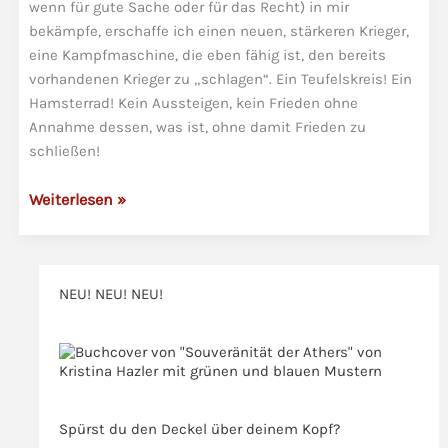
wenn für gute Sache oder für das Recht) in mir
bekämpfe, erschaffe ich einen neuen, stärkeren Krieger,
eine Kampfmaschine, die eben fähig ist, den bereits
vorhandenen Krieger zu „schlagen“. Ein Teufelskreis! Ein
Hamsterrad! Kein Aussteigen, kein Frieden ohne
Annahme dessen, was ist, ohne damit Frieden zu
schließen!
Der
Weiterlesen »
innere
Krieger
und
NEU! NEU! NEU!
der
Weg
>>>
aus
der
>>>
Selbstverletzung
Spürst du den Deckel über deinem Kopf?