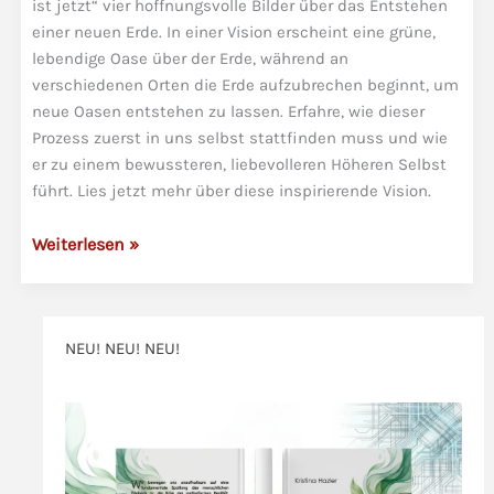
ist jetzt“ vier hoffnungsvolle Bilder über das Entstehen
einer neuen Erde. In einer Vision erscheint eine grüne,
lebendige Oase über der Erde, während an
verschiedenen Orten die Erde aufzubrechen beginnt, um
neue Oasen entstehen zu lassen. Erfahre, wie dieser
Prozess zuerst in uns selbst stattfinden muss und wie
er zu einem bewussteren, liebevolleren Höheren Selbst
führt. Lies jetzt mehr über diese inspirierende Vision.
Visionen
Weiterlesen »
der
Neuen
Zeit
NEU! NEU! NEU!
-1-
Die
>>>
neuen
Erden
entstehen