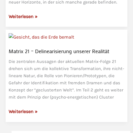
neuer Horizonte, in der sich manche gerade befinden.
Matrix
Weiterlesen »
22
–
Relokation
und
Matrix 21 – Delinearisierung unserer Realität
die
Rückkehr,
Die zentralen Aussagen der aktuellen Matrix-Folge 21
die
drehen sich um die kollektive Transformation, ihre nicht-
ein
lineare Natur, die Rolle von Pionieren/Prototypen, die
Fortschritt
Gefahr der Identifikation mit fremden Dramen und das
Konzept der “geclusterten Welt”. Im Teil 2 geht es weiter
ist
mit dem Prinzip der (psycho-energetischen) Cluster
Matrix
Weiterlesen »
21
–