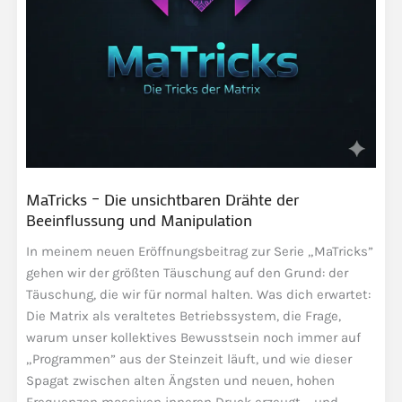
MaTricks – Die unsichtbaren Drähte der
Beeinflussung und Manipulation
In meinem neuen Eröffnungsbeitrag zur Serie „MaTricks”
gehen wir der größten Täuschung auf den Grund: der
Täuschung, die wir für normal halten. Was dich erwartet:
Die Matrix als veraltetes Betriebssystem, die Frage,
warum unser kollektives Bewusstsein noch immer auf
„Programmen” aus der Steinzeit läuft, und wie dieser
Spagat zwischen alten Ängsten und neuen, hohen
Frequenzen massiven inneren Druck erzeugt – und