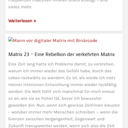
vieles mehr.
MaTricks
Weiterlesen »
–
Die
unsichtbaren
Drähte
Matrix 23 – Eine Rebellion der verkehrten Matrix
der
Beeinflussung
Eine Zeit lang hatte ich Probleme damit, zu verstehen,
und
warum ich immer wieder das Gefühl habe, durch das
Manipulation
Leben rückwärts zu wandern. Es ist, als würde ich trotz
meiner intensiven Entwicklung immer wieder rückfällig
werden. Die Welt fühlt sich manchmal für mich erneut
so an, wie sie es früher tat, bevor ich bewusster
geworden bin. Nun, wenn sich gewisse Zeitlinien kreuzen
– worüber immer mehr Menschen schreiben –, wenn die
Grenzen zwischen Vergangenheit, Gegenwart und
Zukunft transparenter werden, wenn sich also die Zeit