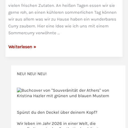
Quinoa
vielen frischen Zutaten. An heißen Tagen essen wir sie
und
gerne roh, an einen kühleren sommerlichen Tag können
wir aus allem was wir zu Hause haben ein wunderbares
Bulgur
Curry zaubern. Hier eine Idee wie ich uns mit einem
Sommercurry verwöhnte …
Sommer-
Weiterlesen »
Huhn-
Mango-
Kirsch-
NEU! NEU! NEU!
Curry
>>>
>>>
Spürst du den Deckel über deinem Kopf?
Wir leben im Jahr 2026 in einer Welt, die