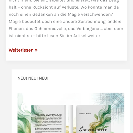
nicht mehr. Sie eilt, arbeitet und leistet, was das Zeug
hält – ohne Rücksicht auf Verluste. Wo könnte man da
noch einen Gedanken an die Magie verschwenden?
Magie bedeutet doch eine andere Zeitrechnung, andere
Ebenen, das Geheimnisvolle, das Verborgene … aber dem
ist nicht so – bitte lesen Sie im Artikel weiter
Magieepidemie
Weiterlesen »
–
die
Neuzeitseuche?
NEU! NEU! NEU!
>>>