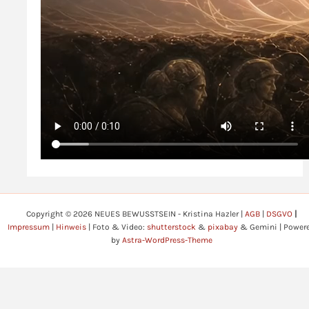
Copyright © 2026 NEUES BEWUSSTSEIN - Kristina Hazler |
AGB
|
DSGVO
|
Impressum
|
Hinweis
| Foto & Video:
shutterstock
&
pixabay
& Gemini | Power
by
Astra-WordPress-Theme