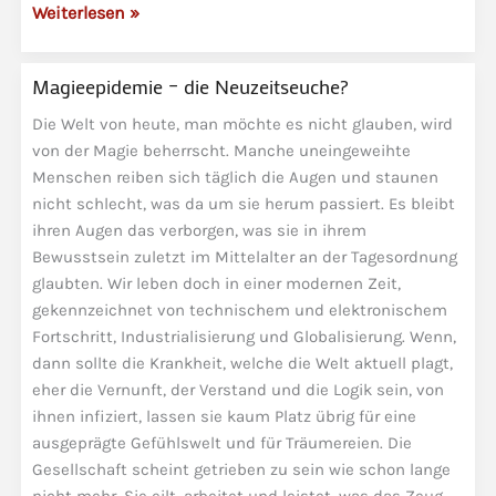
Magie
Weiterlesen »
und
die
Magieepidemie – die Neuzeitseuche?
Illusion
des
Die Welt von heute, man möchte es nicht glauben, wird
Übernatürlichen
von der Magie beherrscht. Manche uneingeweihte
Menschen reiben sich täglich die Augen und staunen
nicht schlecht, was da um sie herum passiert. Es bleibt
ihren Augen das verborgen, was sie in ihrem
Bewusstsein zuletzt im Mittelalter an der Tagesordnung
glaubten. Wir leben doch in einer modernen Zeit,
gekennzeichnet von technischem und elektronischem
Fortschritt, Industrialisierung und Globalisierung. Wenn,
dann sollte die Krankheit, welche die Welt aktuell plagt,
eher die Vernunft, der Verstand und die Logik sein, von
ihnen infiziert, lassen sie kaum Platz übrig für eine
ausgeprägte Gefühlswelt und für Träumereien. Die
Gesellschaft scheint getrieben zu sein wie schon lange