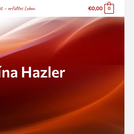
 – erfülltes Leben
€0,00
0
na Hazler