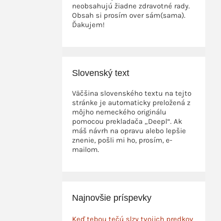
neobsahujú žiadne zdravotné rady.
Obsah si prosím over sám(sama).
Ďakujem!
Slovenský text
Väčšina slovenského textu na tejto
stránke je automaticky preložená z
môjho nemeckého originálu
pomocou prekladača „Deepl“. Ak
máš návrh na opravu alebo lepšie
znenie, pošli mi ho, prosím, e-
mailom.
Najnovšie príspevky
Keď tebou tečú slzy tvojich predkov