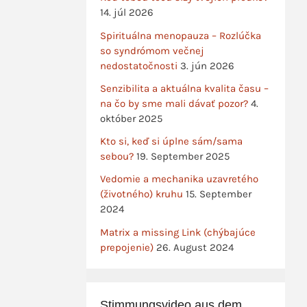
14. júl 2026
Spirituálna menopauza – Rozlúčka
so syndrómom večnej
nedostatočnosti
3. jún 2026
Senzibilita a aktuálna kvalita času –
na čo by sme mali dávať pozor?
4.
október 2025
Kto si, keď si úplne sám/sama
sebou?
19. September 2025
Vedomie a mechanika uzavretého
(životného) kruhu
15. September
2024
Matrix a missing Link (chýbajúce
prepojenie)
26. August 2024
Stimmungsvideo aus dem