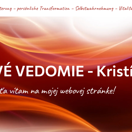
terung – persönliche Transformation – Selbstwahrnehmung – Vitalität
É VEDOMIE - Kristí
ťa vítam na mojej webovej stránke!