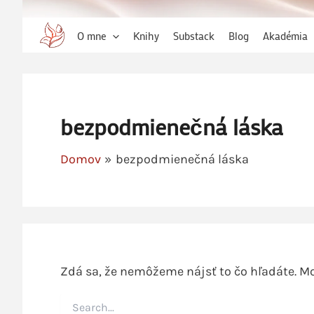
O mne
Knihy
Substack
Blog
Akadémia
bezpodmienečná láska
Domov
bezpodmienečná láska
Zdá sa, že nemôžeme nájsť to čo hľadáte. Mo
Vyhľadať: