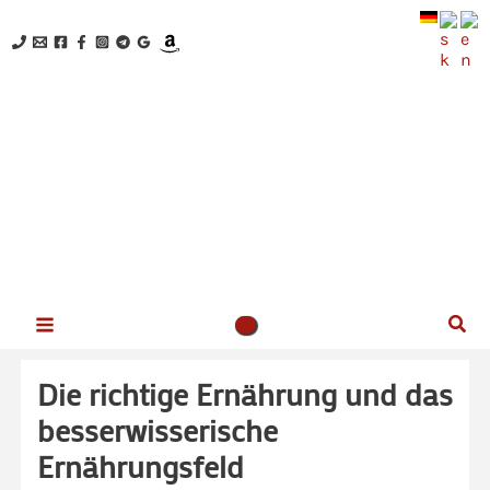
Zum
Inhalt
springen
NEUES BEWUSSTSEIN - Kristina Hazler
Herzlich willkommen auf meiner Website!
Suc
Die richtige Ernährung und das
besserwisserische
Ernährungsfeld