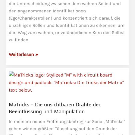
der Unterscheidung zwischen dem wahren Selbst und
den angenommenen Identifikationen
(Ego/Charakterrollen) und konzentriert sich darauf, die
unzähligen Rollen und Identifikationen zu erkennen, um
den Weg zum wahren, unveränderlichen Kern des Selbst
zu finden.
BewusstseinsBooster
Weiterlesen »
11
–
Du
bist
die
Bühne,
MaTricks – Die unsichtbaren Drähte der
nicht
Beeinflussung und Manipulation
die
In meinem neuen Eröffnungsbeitrag zur Serie „MaTricks”
Rolle
gehen wir der größten Täuschung auf den Grund: der