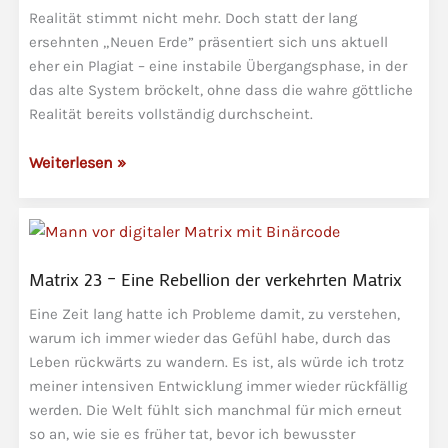
Realität stimmt nicht mehr. Doch statt der lang
ersehnten „Neuen Erde” präsentiert sich uns aktuell
eher ein Plagiat – eine instabile Übergangsphase, in der
das alte System bröckelt, ohne dass die wahre göttliche
Realität bereits vollständig durchscheint.
Matrix
Weiterlesen »
24
–
Während
Synchronizitäten
Matrix 23 – Eine Rebellion der verkehrten Matrix
zunehmen,
spielt
Eine Zeit lang hatte ich Probleme damit, zu verstehen,
die
warum ich immer wieder das Gefühl habe, durch das
Realität
Leben rückwärts zu wandern. Es ist, als würde ich trotz
verrückt
meiner intensiven Entwicklung immer wieder rückfällig
werden. Die Welt fühlt sich manchmal für mich erneut
so an, wie sie es früher tat, bevor ich bewusster