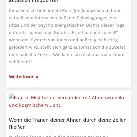
Kreuzen sich tiefe innere Reinigungsprozesse mit den
aktuell sehr intensiven äußeren Schwingungen, der
Hitze und der psycho-energetischen Dichte dieser Tage,
entsteht schnell das Gefühl: „Es ist einfach zu viel!“
Wenn das System von innen und außen gleichzeitig
gefordert wird, stellt sich ganz automatisch die zutiefst
menschliche Frage: „Wie kann ich mich nur vor all dem
schützen?”
Souveränität
Weiterlesen »
statt
Schutzschild
–
Umgang
mit
Wenn die Tränen deiner Ahnen durch deine Zellen
aktuellen
fließen
Frequenzen