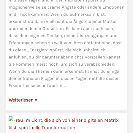
In diesen Tagen und in den nächsten spürst du
möglicherweise seltsame Ängste oder andere Emotionen
in dir hochkommen. Wenn du aufmerksam bist,
erkennst du darin vielleicht die Ängste deiner Mutter
und/oder deiner Großeltern. Es kann aber auch sein,
dass dein eigenes Denken, deine Überzeugungen und
Erfahrungen schon so weit von ihren entfernt sind, dass
du diese „Energien“ spürst, die sich unheimlich
anfühlen, du dir darunter aber nichts vorstellen kannst.
Sie kommen meist hoch, um sich zu verabschieden.
Wenn du die Themen darin erkennst, kannst du einige
deiner früheren Fragen in diesen Tagen mithilfe dieser
Erkenntnisse beantworten …
Wenn
Weiterlesen »
die
Tränen
deiner
Ahnen