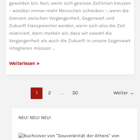
geworden bin. Nun, wenn sich gewisse Zeitlinien kreuzen
– worüber immer mehr Menschen schreiben –, wenn die
Grenzen zwischen Vergangenheit, Gegenwart und
Zukunft transparenter werden, wenn sich also die Zeit
relativiert, dann merken wir, dass wir sowohl die
Vergangenheit als auch die Zukunft in unsere Gegenwart
integrieren müssen …
Matrix
Weiterlesen »
23
–
Eine
1
2
…
30
Weiter
→
Rebellion
der
verkehrten
Matrix
NEU! NEU! NEU!
>>>