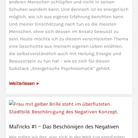
anderen Menschen schlüpfen und nicht in seinen
Schuhen wandern kann. Und dennoch ist es energetisch
möglich, wie ich aus eigener Erfahrung berichten kann.
Und meiner Einschätzung nach tun es die meisten
Menschen, ohne sich dessen im Ansatz bewusst zu
sein. Heute möchte ich zu diesem verschleierten Thema
eine Geschichte aus meinem eigenen Leben erzählen,
die selbstverständlich auch mit Heilung, Energie und
Bewusstsein zu tun hat – wie es sich für diesen
Substack „Energetische Psychosomatik“ gehört.
Spontanheilung
Weiterlesen »
einer
anderen
Art
–
Die
MaTricks #1 – Das Beschönigen des Negativen
Weisheit
einer
Wie sollen wir das, was sich in der Welt tun empfinden