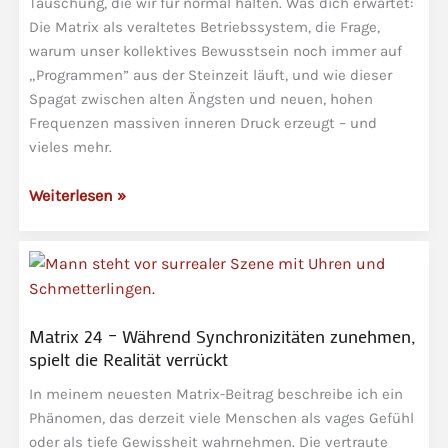
Täuschung, die wir für normal halten. Was dich erwartet:
Die Matrix als veraltetes Betriebssystem, die Frage,
warum unser kollektives Bewusstsein noch immer auf
„Programmen” aus der Steinzeit läuft, und wie dieser
Spagat zwischen alten Ängsten und neuen, hohen
Frequenzen massiven inneren Druck erzeugt – und
vieles mehr.
MaTricks
Weiterlesen »
–
Die
unsichtbaren
Drähte
der
Matrix 24 – Während Synchronizitäten zunehmen,
Beeinflussung
spielt die Realität verrückt
und
In meinem neuesten Matrix-Beitrag beschreibe ich ein
Manipulation
Phänomen, das derzeit viele Menschen als vages Gefühl
oder als tiefe Gewissheit wahrnehmen. Die vertraute