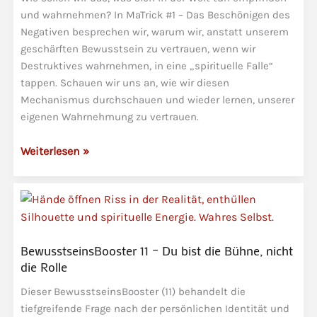
kleinen
und wahrnehmen? In MaTrick #1 – Das Beschönigen des
Negativen besprechen wir, warum wir, anstatt unserem
Zehe
geschärften Bewusstsein zu vertrauen, wenn wir
Destruktives wahrnehmen, in eine „spirituelle Falle“
tappen. Schauen wir uns an, wie wir diesen
Mechanismus durchschauen und wieder lernen, unserer
eigenen Wahrnehmung zu vertrauen.
MaTricks
Weiterlesen »
#1
–
Das
Beschönigen
des
BewusstseinsBooster 11 – Du bist die Bühne, nicht
Negativen
die Rolle
Dieser BewusstseinsBooster (11) behandelt die
tiefgreifende Frage nach der persönlichen Identität und