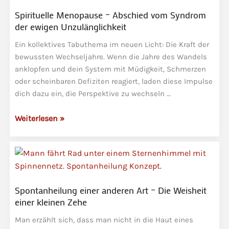
durch
Spirituelle Menopause – Abschied vom Syndrom
deine
der ewigen Unzulänglichkeit
Zellen
Ein kollektives Tabuthema im neuen Licht: Die Kraft der
fließen
bewussten Wechseljahre. Wenn die Jahre des Wandels
anklopfen und dein System mit Müdigkeit, Schmerzen
oder scheinbaren Defiziten reagiert, laden diese Impulse
dich dazu ein, die Perspektive zu wechseln …
Spirituelle
Weiterlesen »
Menopause
–
Abschied
vom
Syndrom
Spontanheilung einer anderen Art – Die Weisheit
der
einer kleinen Zehe
ewigen
Man erzählt sich, dass man nicht in die Haut eines
Unzulänglichkeit