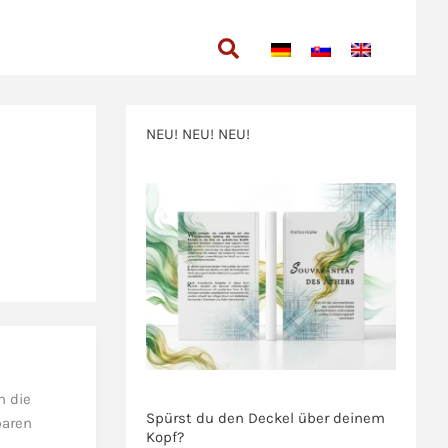
Suchen
NEU! NEU! NEU!
>>>
>>>
n die
Spürst du den Deckel über deinem
baren
Kopf?