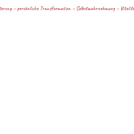
terung – persönliche Transformation – Selbstwahrnehmung – Vitalität
BEWUSSTSEIN - Kri
ommen auf meiner Website!