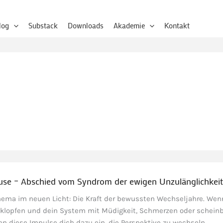
log
Substack
Downloads
Akademie
Kontakt
ause – Abschied vom Syndrom der ewigen Unzulänglichkeit
thema im neuen Licht: Die Kraft der bewussten Wechseljahre. Wen
klopfen und dein System mit Müdigkeit, Schmerzen oder schein
aden diese Impulse dich dazu ein, die Perspektive zu wechseln …