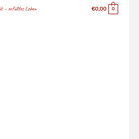
 – erfülltes Leben
€0,00
0
stina Hazler