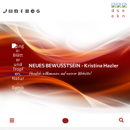
Zum
Inhalt
springen
NEUES BEWUSSTSEIN - Kristina Hazler
Herzlich willkommen auf meiner Website!
Suc