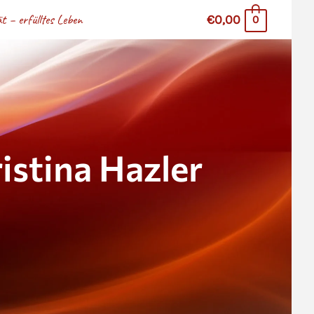
 – erfülltes Leben
€0,00
0
stina Hazler