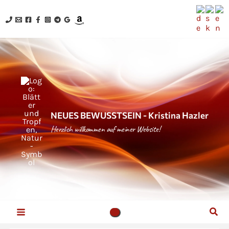
Zum
Inhalt
springen
NEUES BEWUSSTSEIN - Kristina Hazler
Herzlich willkommen auf meiner Website!
Suc