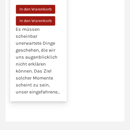
In den Warenkorb
Es müssen
scheinbar
unerwartete Dinge
geschehen, die wir
uns augenblicklich
nicht erklären
können. Das Ziel
solcher Momente
scheint zu sein,
unser eingefahrenes
Denken zu
durchbrechen,
unsere
Vorstellungen aus
der Bahn zu werfen,