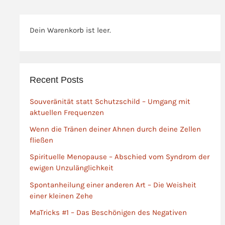
öfter den Raum zum
Atmen nimmt? Dieses E-
Dein Warenkorb ist leer.
Book ist kein
klassisches Sachbuch.
Es ist ein geschriebener
Transformationsraum,
Recent Posts
das dich genau dort
abholt, wo der Verstand
Souveränität statt Schutzschild – Umgang mit
ermüdet und deine
aktuellen Frequenzen
Intuition zu flüstern
beginnt.
Wenn die Tränen deiner Ahnen durch deine Zellen
fließen
Spirituelle Menopause – Abschied vom Syndrom der
ewigen Unzulänglichkeit
Spontanheilung einer anderen Art – Die Weisheit
einer kleinen Zehe
MaTricks #1 – Das Beschönigen des Negativen