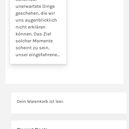
unerwartete Dinge
geschehen, die wir
uns augenblicklich
nicht erklären
können. Das Ziel
solcher Momente
scheint zu sein,
unser eingefahrenes
Denken zu
durchbrechen,
unsere
Vorstellungen aus
der Bahn zu werfen,
den erstarrten Blick
Dein Warenkorb ist leer.
zu verschieben, um
unserem Geist eine
neue Ausrichtung zu
geben. Die ersehnten