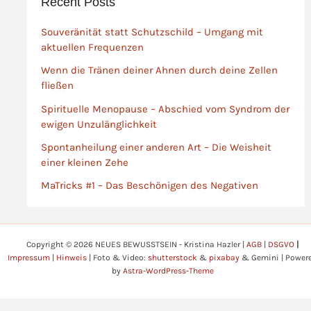
Recent Posts
Impulse und
Antworten, nach
Souveränität statt Schutzschild – Umgang mit
denen wir so lange
aktuellen Frequenzen
gesucht, auf die wir
gewartet haben,
Wenn die Tränen deiner Ahnen durch deine Zellen
fließen
befinden sich oft in
unserer
Spirituelle Menopause – Abschied vom Syndrom der
unmittelbaren Nähe
ewigen Unzulänglichkeit
– in uns selbst. Sie
Spontanheilung einer anderen Art – Die Weisheit
warten auf einen
einer kleinen Zehe
Augenblick, wenn
MaTricks #1 – Das Beschönigen des Negativen
Schichten von
Trauer, Schmerz,
alten Vorstellungen
und Überzeugungen
Copyright © 2026 NEUES BEWUSSTSEIN - Kristina Hazler |
AGB
|
DSGVO
|
abfließen, von uns
Impressum
|
Hinweis
| Foto & Video:
shutterstock
&
pixabay
& Gemini | Power
losgelassen werden
by
Astra-WordPress-Theme
und den Impuls, das
Gesuchte für uns