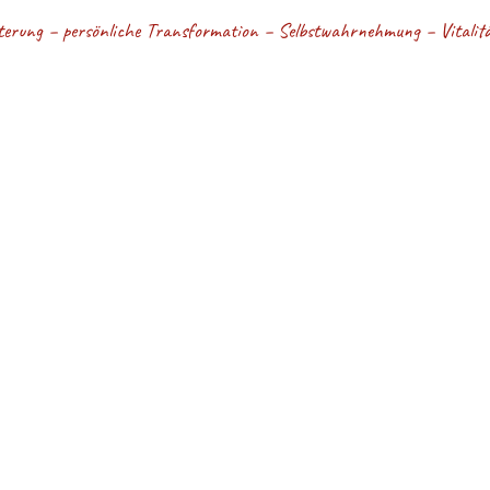
terung – persönliche Transformation – Selbstwahrnehmung – Vitalität
BEWUSSTSEIN - Kri
ommen auf meiner Website!