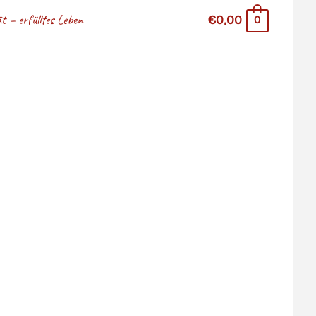
 – erfülltes Leben
€0,00
0
stina Hazler