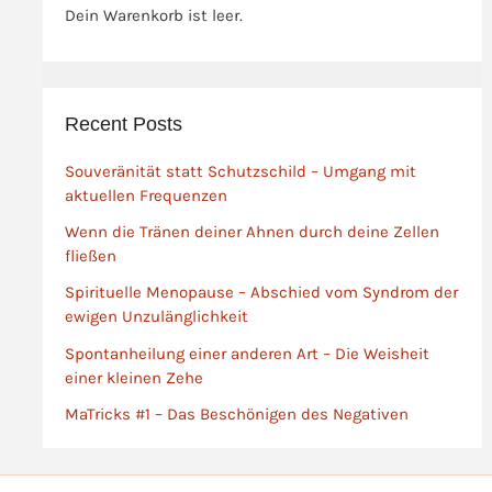
Dein Warenkorb ist leer.
zugreifen.
Verselbständigt sich
jedoch ein einzelner
Aspekt oder vereinen
Recent Posts
sich gewisse Aspekte
mit ähnlicher Qualität,
Souveränität statt Schutzschild – Umgang mit
artet etwas aus, und
aktuellen Frequenzen
eine unnatürliche
Disbalance entsteht …
Wenn die Tränen deiner Ahnen durch deine Zellen
fließen
Spirituelle Menopause – Abschied vom Syndrom der
ewigen Unzulänglichkeit
Spontanheilung einer anderen Art – Die Weisheit
einer kleinen Zehe
MaTricks #1 – Das Beschönigen des Negativen