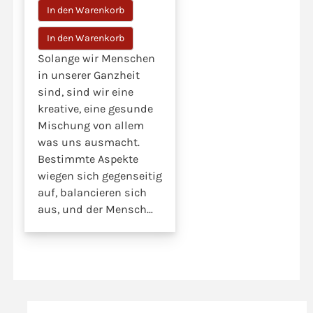
In den Warenkorb
Solange wir Menschen
in unserer Ganzheit
sind, sind wir eine
kreative, eine gesunde
Mischung von allem
was uns ausmacht.
Bestimmte Aspekte
wiegen sich gegenseitig
auf, balancieren sich
aus, und der Mensch
fällt dadurch nicht aus
dem Rahmen und kann,
je nach Situation und
Bedarf auf Qualität,
Potential und Kraft der
einzelnen Aspekte