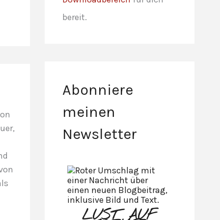
bereit.
Abonniere
meinen
von
uer,
Newsletter
und
 von
als
LUST AUF