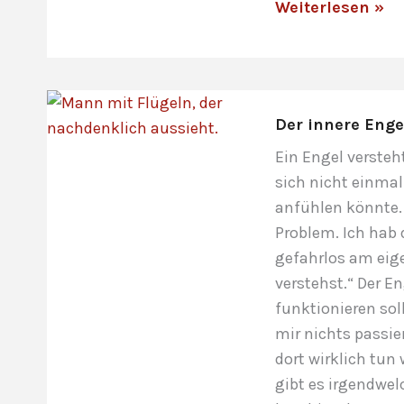
Ein
Weiterlesen »
Wettlauf
gegen
die
innere
Der innere Engel
Befreiung
Ein Engel versteh
sich nicht einmal
anfühlen könnte. 
Problem. Ich hab 
gefahrlos am eige
verstehst.“ Der E
funktionieren sol
mir nichts passi
dort wirklich tun
gibt es irgendwe