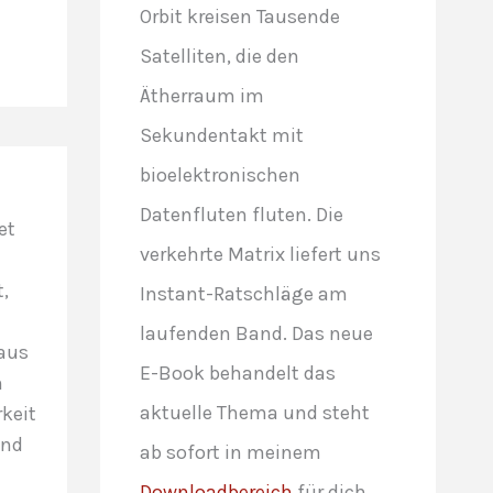
Orbit kreisen Tausende
Satelliten, die den
Ätherraum im
Sekundentakt mit
bioelektronischen
Datenfluten fluten. Die
et
verkehrte Matrix liefert uns
,
Instant-Ratschläge am
laufenden Band. Das neue
 aus
E-Book behandelt das
n
aktuelle Thema und steht
keit
und
ab sofort in meinem
Downloadbereich
für dich