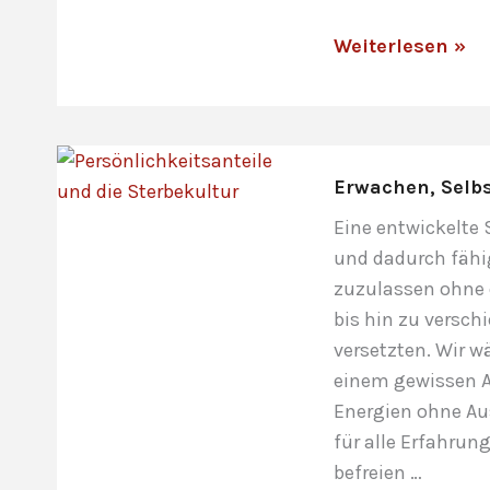
Erschöpfung
Weiterlesen »
und
Antriebslosigkei
trotz
spiritueller
Erwachen, Selbs
Arbeit
Eine entwickelte 
und dadurch fähig
zuzulassen ohne 
bis hin zu versc
versetzten. Wir w
einem gewissen A
Energien ohne Au
für alle Erfahrun
befreien …