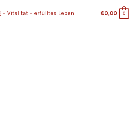
Vitalität – erfülltes Leben
€0,00
0
tina Hazler
site!