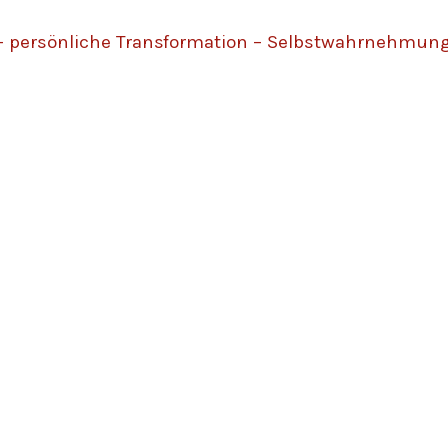
persönliche Transformation – Selbstwahrnehmung – 
BEWUSSTSEIN - Kris
 willkommen auf meiner Web