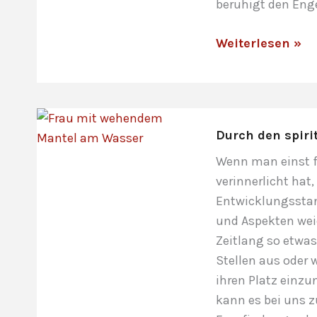
beruhigt den Enge
Der
Weiterlesen »
innere
Engel
in
dieser
Durch den spiri
Welt
Wenn man einst fr
verinnerlicht ha
Entwicklungsstand
und Aspekten wei
Zeitlang so etwas
Stellen aus oder 
ihren Platz einzu
kann es bei uns