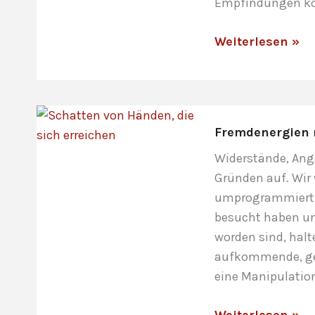
Empfindungen 
Durch
Weiterlesen »
den
spirituell-
energetischen
Tod
Fremdenergien 
gehen
Widerstände, Ang
Gründen auf. Wir
umprogrammiert. V
besucht haben un
worden sind, hal
aufkommende, ges
eine Manipulatio
Fremdenergien
Weiterlesen »