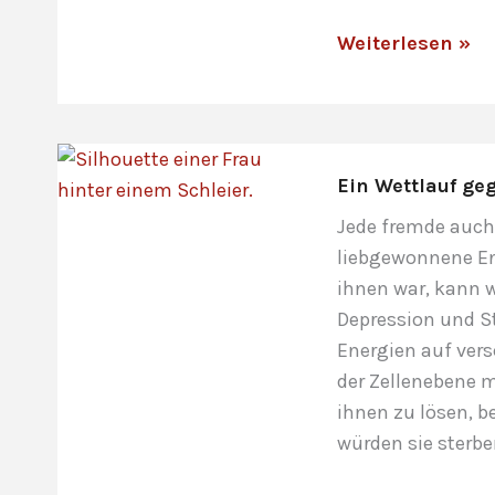
Erwachen,
Weiterlesen »
Selbstintegrati
und
die
neue
Ein Wettlauf ge
Sterbekultur
Jede fremde auch 
liebgewonnene Ene
ihnen war, kann w
Depression und St
Energien auf vers
der Zellenebene m
ihnen zu lösen, b
würden sie sterbe