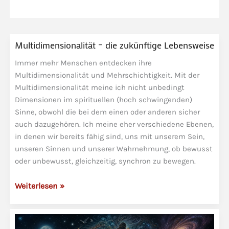
Multidimensionalität – die zukünftige Lebensweise
Immer mehr Menschen entdecken ihre
Multidimensionalität und Mehrschichtigkeit. Mit der
Multidimensionalität meine ich nicht unbedingt
Dimensionen im spirituellen (hoch schwingenden)
Sinne, obwohl die bei dem einen oder anderen sicher
auch dazugehören. Ich meine eher verschiedene Ebenen,
in denen wir bereits fähig sind, uns mit unserem Sein,
unseren Sinnen und unserer Wahrnehmung, ob bewusst
oder unbewusst, gleichzeitig, synchron zu bewegen.
Multidimensionalität
Weiterlesen »
–
die
zukünftige