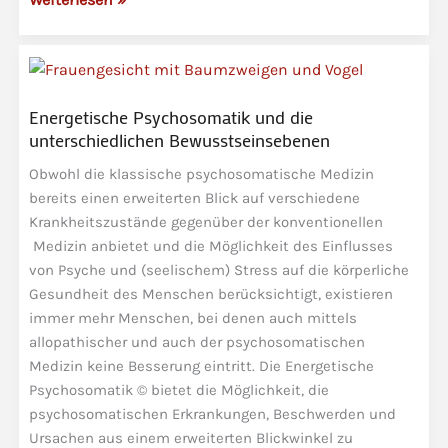
Psychosomatik
war
gestern
und
Energetische Psychosomatik und die
ist
unterschiedlichen Bewusstseinsebenen
nur
ein
Obwohl die klassische psychosomatische Medizin
Teil
bereits einen erweiterten Blick auf verschiedene
Krankheitszustände gegenüber der konventionellen
der
Medizin anbietet und die Möglichkeit des Einflusses
Wahrheit
von Psyche und (seelischem) Stress auf die körperliche
Gesundheit des Menschen berücksichtigt, existieren
immer mehr Menschen, bei denen auch mittels
allopathischer und auch der psychosomatischen
Medizin keine Besserung eintritt. Die Energetische
Psychosomatik © bietet die Möglichkeit, die
psychosomatischen Erkrankungen, Beschwerden und
Ursachen aus einem erweiterten Blickwinkel zu