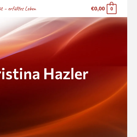
 – erfülltes Leben
€0,00
0
stina Hazler