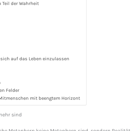
 Teil der Wahrheit
sich auf das Leben einzulassen
m
n Felder
Mitmenschen mit beengtem Horizont
mehr sind
he Metaphern keine Metaphern sind, sondern Realität,