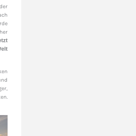
 der
ach
rde
her
tzt
elt
ken
und
ger,
en.