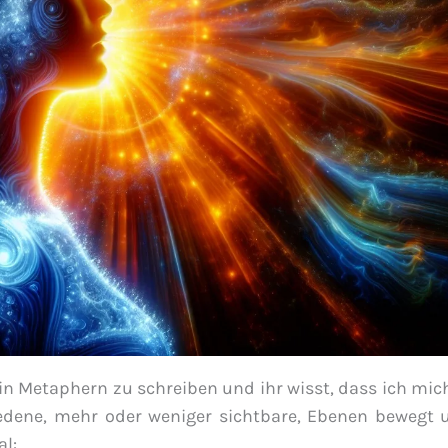
in Metaphern zu schreiben und ihr wisst, dass ich mic
hiedene, mehr oder weniger sichtbare, Ebenen bewegt 
al: