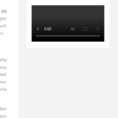
 zu
ugen
uch
n.
lle
ass
Welt
ren
iche
den
ern