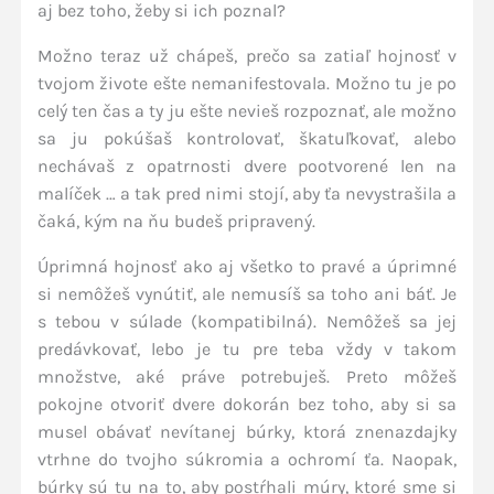
aj bez toho, žeby si ich poznal?
Možno teraz už chápeš, prečo sa zatiaľ hojnosť v
tvojom živote ešte nemanifestovala. Možno tu je po
celý ten čas a ty ju ešte nevieš rozpoznať, ale možno
sa ju pokúšaš kontrolovať, škatuľkovať, alebo
nechávaš z opatrnosti dvere pootvorené len na
malíček … a tak pred nimi stojí, aby ťa nevystrašila a
čaká, kým na ňu budeš pripravený.
Úprimná hojnosť ako aj všetko to pravé a úprimné
si nemôžeš vynútiť, ale nemusíš sa toho ani báť. Je
s tebou v súlade (kompatibilná). Nemôžeš sa jej
predávkovať, lebo je tu pre teba vždy v takom
množstve, aké práve potrebuješ. Preto môžeš
pokojne otvoriť dvere dokorán bez toho, aby si sa
musel obávať nevítanej búrky, ktorá znenazdajky
vtrhne do tvojho súkromia a ochromí ťa. Naopak,
búrky sú tu na to, aby postŕhali múry, ktoré sme si