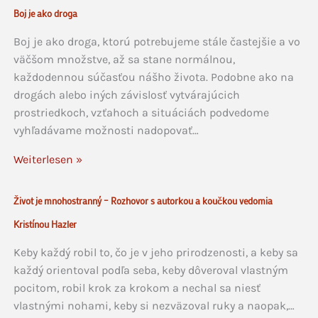
Boj je ako droga
Boj je ako droga, ktorú potrebujeme stále častejšie a vo
väčšom množstve, až sa stane normálnou,
každodennou súčasťou nášho života. Podobne ako na
drogách alebo iných závislosť vytvárajúcich
prostriedkoch, vzťahoch a situáciách podvedome
vyhľadávame možnosti nadopovať…
Weiterlesen »
Život je mnohostranný – Rozhovor s autorkou a koučkou vedomia
Kristínou Hazler
Keby každý robil to, čo je v jeho prirodzenosti, a keby sa
každý orientoval podľa seba, keby dôveroval vlastným
pocitom, robil krok za krokom a nechal sa niesť
vlastnými nohami, keby si nezväzoval ruky a naopak,…