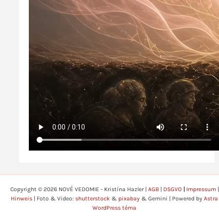
Copyright © 2026 NOVÉ VEDOMIE - Kristína Hazler |
AGB
|
DSGVO
|
Impressum
|
Hinweis
| Foto & Video:
shutterstock
&
pixabay
& Gemini | Powered by
Astra
WordPress téma