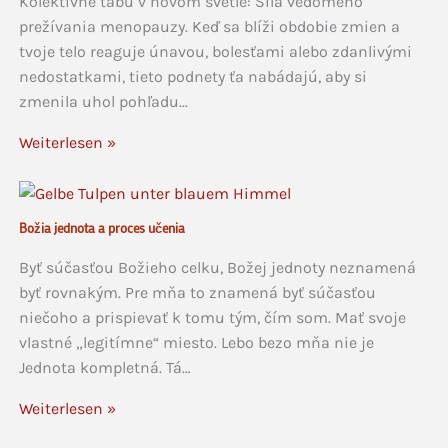
Kolektívne tabu v novom svetle: Sila vedomého
prežívania menopauzy. Keď sa blíži obdobie zmien a
tvoje telo reaguje únavou, bolesťami alebo zdanlivými
nedostatkami, tieto podnety ťa nabádajú, aby si
zmenila uhol pohľadu...
Weiterlesen »
Božia jednota a proces učenia
Byť súčasťou Božieho celku, Božej jednoty neznamená
byť rovnakým. Pre mňa to znamená byť súčasťou
niečoho a prispievať k tomu tým, čím som. Mať svoje
vlastné „legitímne“ miesto. Lebo bezo mňa nie je
Jednota kompletná. Tá…
Weiterlesen »