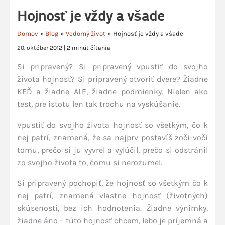
Hojnosť je vždy a všade
Domov
Blog
Vedomý život
Hojnosť je vždy a všade
20. október 2012
|
2 minút čítania
Si pripravený? Si pripravený vpustiť do svojho
života hojnosť? Si pripravený otvoriť dvere? Žiadne
KEĎ a žiadne ALE, žiadne podmienky. Nielen ako
test, pre istotu len tak trochu na vyskúšanie.
Vpustiť do svojho života hojnosť so všetkým, čo k
nej patrí, znamená, že sa najprv postavíš zoči-voči
tomu, prečo si ju vyvrel a vylúčil, prečo si odstránil
zo svojho života to, čomu si nerozumel.
Si pripravený pochopiť, že hojnosť so všetkým čo k
nej patrí, znamená vlastne hojnosť (životných)
skúseností, bez ich hodnotenia. Žiadne výnimky,
žiadne áno – túto hojnosť chcem, lebo je príjemná a