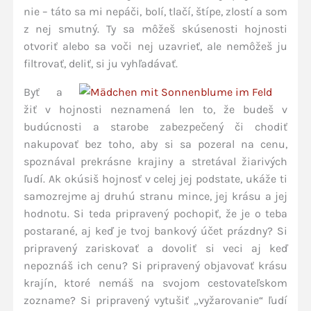
nie – táto sa mi nepáči, bolí, tlačí, štípe, zlostí a som
z nej smutný. Ty sa môžeš skúsenosti hojnosti
otvoriť alebo sa voči nej uzavrieť, ale nemôžeš ju
filtrovať, deliť, si ju vyhľadávať.
Byť a
žiť v hojnosti neznamená len to, že budeš v
budúcnosti a starobe zabezpečený či chodiť
nakupovať bez toho, aby si sa pozeral na cenu,
spoznával prekrásne krajiny a stretával žiarivých
ľudí. Ak okúsiš hojnosť v celej jej podstate, ukáže ti
samozrejme aj druhú stranu mince, jej krásu a jej
hodnotu. Si teda pripravený pochopiť, že je o teba
postarané, aj keď je tvoj bankový účet prázdny? Si
pripravený zariskovať a dovoliť si veci aj keď
nepoznáš ich cenu? Si pripravený objavovať krásu
krajín, ktoré nemáš na svojom cestovateľskom
zozname? Si pripravený vytušiť „vyžarovanie“ ľudí