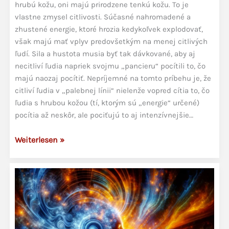
hrubú kožu, oni majú prirodzene tenkú kožu. To je
vlastne zmysel citlivosti. Súčasné nahromadené a
zhustené energie, ktoré hrozia kedykoľvek explodovať,
však majú mať vplyv predovšetkým na menej citlivých
ľudí. Sila a hustota musia byť tak dávkované, aby aj
necitliví ľudia napriek svojmu „pancieru“ pocítili to, čo
majú naozaj pocítiť. Nepríjemné na tomto príbehu je, že
citliví ľudia v „palebnej línii“ nielenže vopred cítia to, čo
ľudia s hrubou kožou (tí, ktorým sú „energie“ určené)
pocítia až neskôr, ale pociťujú to aj intenzívnejšie…
Senzibilita
Weiterlesen »
a
aktuálna
kvalita
času
–
na
čo