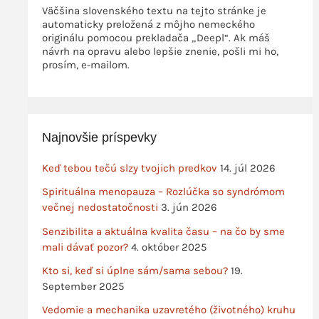
Väčšina slovenského textu na tejto stránke je
automaticky preložená z môjho nemeckého
originálu pomocou prekladača „Deepl“. Ak máš
návrh na opravu alebo lepšie znenie, pošli mi ho,
prosím, e-mailom.
Najnovšie príspevky
Keď tebou tečú slzy tvojich predkov
14. júl 2026
Spirituálna menopauza – Rozlúčka so syndrómom
večnej nedostatočnosti
3. jún 2026
Senzibilita a aktuálna kvalita času – na čo by sme
mali dávať pozor?
4. október 2025
Kto si, keď si úplne sám/sama sebou?
19.
September 2025
Vedomie a mechanika uzavretého (životného) kruhu