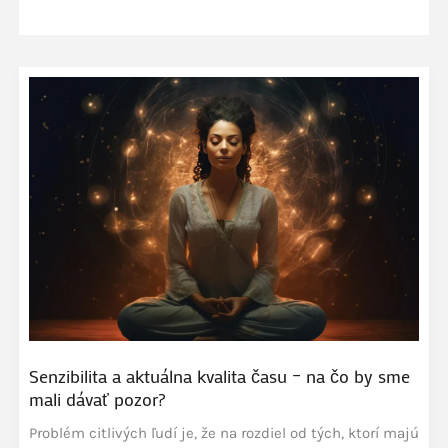
Senzibilita a aktuálna kvalita času – na čo by sme
mali dávať pozor?
Problém citlivých ľudí je, že na rozdiel od tých, ktorí majú