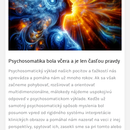
by
sme
mali
dávať
pozor?
Psychosomatika bola včera a je len časťou pravdy
Psychosomatický výklad našich pocitov a ťažkostí nás
sprevádza a pomáha nám už mnoho rokov. Ak sa však
začneme pohybovať, rozširovať a orientovať
multidimenzionálne, málokedy nájdeme uspokojivú
odpoveď v psychosomatickom výklade. Keďže už
samotný psychosomatický spôsob myslenia bol
posunom vpred od rigidného systému interpretácie
klinických obrazov a pomáhal nám nazerať na veci z inej
perspektívy, spytovať ich, zasekli sme sa pri tomto alebo