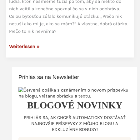
ľudia, ktorí nesmierne túžia po tom, aby sa niekto do
nich vcítil a konečne spoznal čo sa v nich odohráva.
Celou bytosťou zúfalo komunikujú otázku: „Prečo nik
netuší ako mi je, ako sa mám?“ A vlastne, dobrá otázka.
Prečo to nik nevníma?
Keď
Weiterlesen »
sa
stretnú
svety
Prihlás sa na Newsletter
pocitov
BLOGOVÉ NOVINKY
PRIHLÁS SA, AK CHCEŠ AUTOMATICKY DOSTÁVAŤ
NAJNOVŠIE PRÍSPEVKY Z MÔJHO BLOGU A
EXKLUZÍVNE BONUSY!