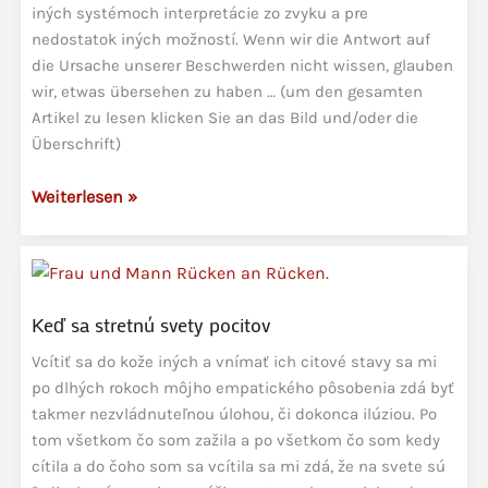
iných systémoch interpretácie zo zvyku a pre
nedostatok iných možností. Wenn wir die Antwort auf
die Ursache unserer Beschwerden nicht wissen, glauben
wir, etwas übersehen zu haben … (um den gesamten
Artikel zu lesen klicken Sie an das Bild und/oder die
Überschrift)
Psychosomatika
Weiterlesen »
bola
včera
a
je
Keď sa stretnú svety pocitov
len
časťou
Vcítiť sa do kože iných a vnímať ich citové stavy sa mi
pravdy
po dlhých rokoch môjho empatického pôsobenia zdá byť
takmer nezvládnuteľnou úlohou, či dokonca ilúziou. Po
tom všetkom čo som zažila a po všetkom čo som kedy
cítila a do čoho som sa vcítila sa mi zdá, že na svete sú