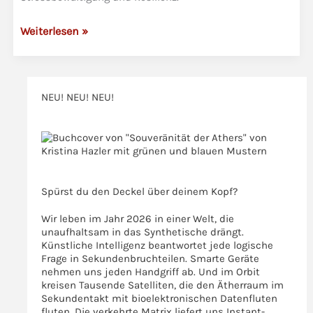
Booster
Weiterlesen »
5
–
Innere
NEU! NEU! NEU!
Balance,
dein
>>>
innerer
Anker
>>>
Spürst du den Deckel über deinem Kopf?
Wir leben im Jahr 2026 in einer Welt, die
unaufhaltsam in das Synthetische drängt.
Künstliche Intelligenz beantwortet jede logische
Frage in Sekundenbruchteilen. Smarte Geräte
nehmen uns jeden Handgriff ab. Und im Orbit
kreisen Tausende Satelliten, die den Ätherraum im
Sekundentakt mit bioelektronischen Datenfluten
fluten. Die verkehrte Matrix liefert uns Instant-