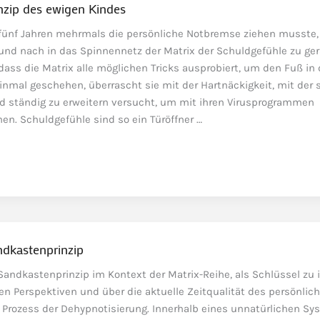
inzip des ewigen Kindes
n fünf Jahren mehrmals die persönliche Notbremse ziehen musste,
 und nach in das Spinnennetz der Matrix der Schuldgefühle zu ge
 dass die Matrix alle möglichen Tricks ausprobiert, um den Fuß in 
nmal geschehen, überrascht sie mit der Hartnäckigkeit, mit der 
und ständig zu erweitern versucht, um mit ihren Virusprogrammen
en. Schuldgefühle sind so ein Türöffner …
ndkastenprinzip
andkastenprinzip im Kontext der Matrix-Reihe, als Schlüssel zu 
n Perspektiven und über die aktuelle Zeitqualität des persönlic
rozess der Dehypnotisierung. Innerhalb eines unnatürlichen Sy