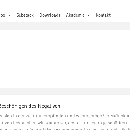
log
Substack
Downloads
Akademie
Kontakt
 Beschönigen des Negativen
was sich in der Welt tun empfinden und wahrnehmen? In MaTrick #
tiven besprechen wir, warum wir, anstatt unserem geschärften
uen, wenn wir Destruktives wahrnehmen, in eine „spirituelle Fall