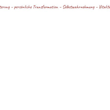
terung – persönliche Transformation – Selbstwahrnehmung – Vitalität
BEWUSSTSEIN - Kri
ommen auf meiner Website!