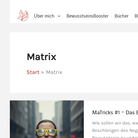
Über mich
BewusstseinsBooster
Bücher
B
Matrix
Start
Matrix
MaTricks #1 – Das
Wie sollen wir das, 
Beschönigen des Nega
Bewusstsein zu vertra