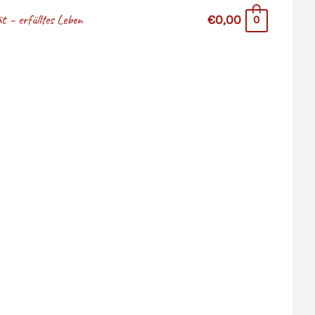
 – erfülltes Leben
€0,00
0
stina Hazler