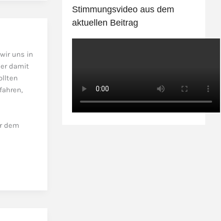
Stimmungsvideo aus dem
aktuellen Beitrag
wir uns in
der damit
llten
fahren,
er dem