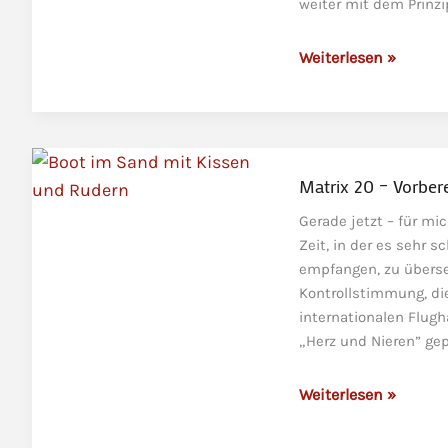
weiter mit dem Prinzi
ist
Matrix
Weiterlesen »
21
–
Delinearisierung
unserer
Realität
Matrix 20 – Vorber
Gerade jetzt – für mi
Zeit, in der es sehr s
empfangen, zu überset
Kontrollstimmung, di
internationalen Flugh
„Herz und Nieren” gep
Matrix
Weiterlesen »
20
–