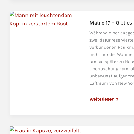
Vorbereitung
auf
den
Matrix 17 – Gibt e
Notfall
Während einer ausged
zwei dafür reservier
verbundenen Panikmac
nicht nur die Wahrhei
um sie später zu Hau
Überraschung kam, al
unbewusst aufgenomm
Luftraum von New Yor
Matrix
Weiterlesen »
17
–
Gibt
es