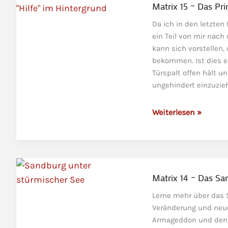
einen
Matrix 15 – Das Pr
Notausgang?
Da ich in den letzte
ein Teil von mir nach
kann sich vorstellen,
bekommen. Ist dies ei
Türspalt offen hält 
ungehindert einzuzieh
Matrix
Weiterlesen »
15
–
Das
Prinzip
des
Matrix 14 – Das Sa
ewigen
Lerne mehr über das S
Kindes
Veränderung und neue
Armageddon und den P