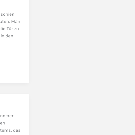
 schien
raten. Man
die Tür zu
sie den
innerer
hen
stems, das