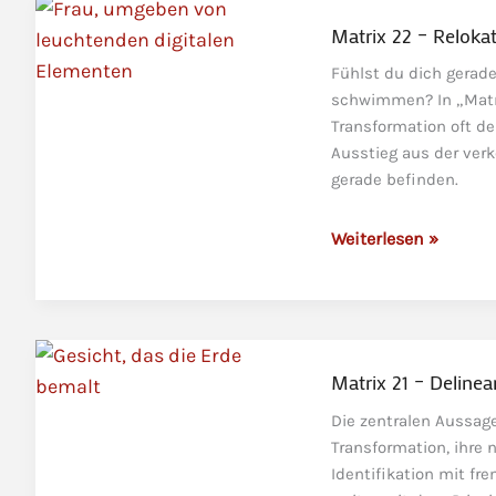
Rebellion
der
Matrix 22 – Relokat
verkehrten
Fühlst du dich gerad
Matrix
schwimmen? In „Matrix
Transformation oft de
Ausstieg aus der ver
gerade befinden.
Matrix
Weiterlesen »
22
–
Relokation
und
die
Matrix 21 – Delinea
Rückkehr,
Die zentralen Aussage
die
Transformation, ihre n
ein
Identifikation mit fr
Fortschritt