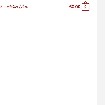
 – erfülltes Leben
€0,00
0
stina Hazler