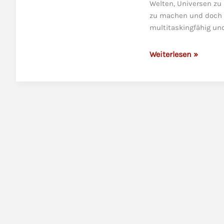
Welten, Universen z
zu machen und doch de
multitaskingfähig un
Mehrwissende
Weiterlesen »
verpfuschen
die
Transformation