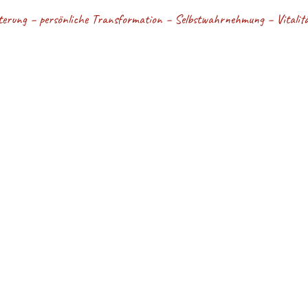
terung – persönliche Transformation – Selbstwahrnehmung – Vitalität
BEWUSSTSEIN - Kri
ommen auf meiner Website!