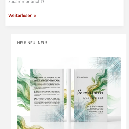
zusammenbricht?
Gute
Weiterlesen »
Miene
zum
bösen
NEU! NEU! NEU!
Spiel
>>>