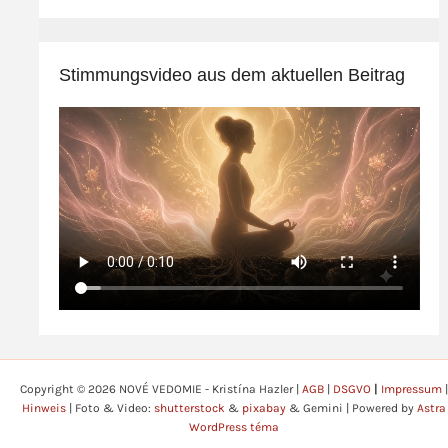
Stimmungsvideo aus dem aktuellen Beitrag
Copyright © 2026 NOVÉ VEDOMIE - Kristína Hazler |
AGB
|
DSGVO
|
Impressum
|
Hinweis
| Foto & Video:
shutterstock
&
pixabay
& Gemini | Powered by
Astra
WordPress téma