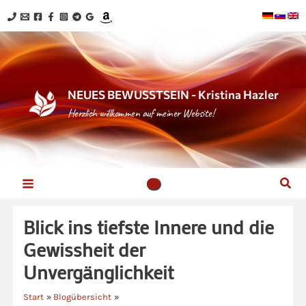
Zum
Inhalt
springen
NEUES BEWUSSTSEIN - Kristina Hazler
Herzlich willkommen auf meiner Website!
Suc
Blick ins tiefste Innere und die
Gewissheit der
Unvergänglichkeit
Start
Blogübersicht