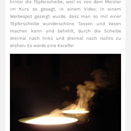
hinter die Töpferscheibe, weil es von dem Meister
im Kurs so gesagt, in einem Video, in einem
Werbespot gezeigt wurde, dass man so mit einer
Töpferscheibe wunderschöne Tassen und Vasen
machen kann und befiehlt, durch die Scheibe
dreimal nach links und dreimal nach rechts zu
drehen: Es werde eine Karaffe!