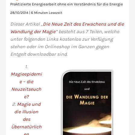
Praktizierte Energiearbeit ohne ein Verständnis für die Energie
28/10/2014
|
6 Minuten Lesezeit
Dieser Artikel „
Die Neue Zeit des Erwachens und die
Wandlung der Magie
“ besteht aus 7 Teilen, welche
unter folgenden Links kostenlos zur Verfügung
stehen oder im Onlineshop im Ganzen gegen
Entgelt downloadbar sind.
1.
Magieepidemi
e – die
Neuzeitseuch
e?
2.
Magie und
die Illusion
des
Übernatürlich
en