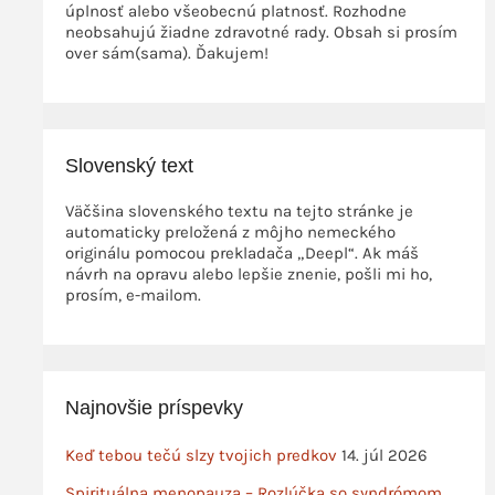
úplnosť alebo všeobecnú platnosť. Rozhodne
neobsahujú žiadne zdravotné rady. Obsah si prosím
over sám(sama). Ďakujem!
Slovenský text
Väčšina slovenského textu na tejto stránke je
automaticky preložená z môjho nemeckého
originálu pomocou prekladača „Deepl“. Ak máš
návrh na opravu alebo lepšie znenie, pošli mi ho,
prosím, e-mailom.
Najnovšie príspevky
Keď tebou tečú slzy tvojich predkov
14. júl 2026
Spirituálna menopauza – Rozlúčka so syndrómom