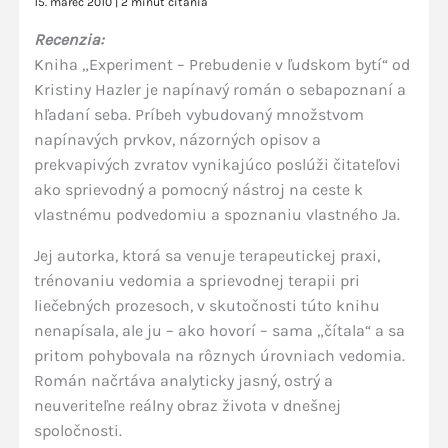
15. marec 2010
|
2 minút čítania
Recenzia:
Kniha „Experiment – Prebudenie v ľudskom bytí“ od
Kristiny Hazler je napínavý román o sebapoznaní a
hľadaní seba. Príbeh vybudovaný množstvom
napínavých prvkov, názorných opisov a
prekvapivých zvratov vynikajúco poslúži čitateľovi
ako sprievodný a pomocný nástroj na ceste k
vlastnému podvedomiu a spoznaniu vlastného Ja.
Jej autorka, ktorá sa venuje terapeutickej praxi,
trénovaniu vedomia a sprievodnej terapii pri
liečebných prozesoch, v skutočnosti túto knihu
nenapísala, ale ju – ako hovorí – sama „čítala“ a sa
pritom pohybovala na rôznych úrovniach vedomia.
Román načrtáva analyticky jasný, ostrý a
neuveriteľne reálny obraz života v dnešnej
spoločnosti.