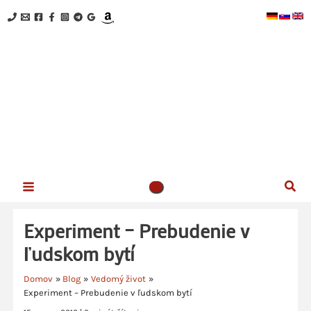
Preskočiť
na
obsah
NOVÉ VEDOMIE - Kristína Hazler
Srdečne ťa vítam na mojej webovej stránke!
Hľad
Experiment – Prebudenie v
ľudskom bytí
Domov
Blog
Vedomý život
Experiment – Prebudenie v ľudskom bytí