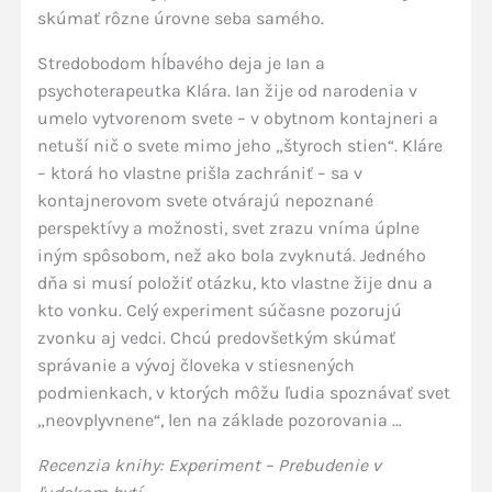
skúmať rôzne úrovne seba samého.
Stredobodom hĺbavého deja je Ian a
psychoterapeutka Klára. Ian žije od narodenia v
umelo vytvorenom svete – v obytnom kontajneri a
netuší nič o svete mimo jeho „štyroch stien“. Kláre
– ktorá ho vlastne prišla zachrániť – sa v
kontajnerovom svete otvárajú nepoznané
perspektívy a možnosti, svet zrazu vníma úplne
iným spôsobom, než ako bola zvyknutá. Jedného
dňa si musí položiť otázku, kto vlastne žije dnu a
kto vonku. Celý experiment súčasne pozorujú
zvonku aj vedci. Chcú predovšetkým skúmať
správanie a vývoj človeka v stiesnených
podmienkach, v ktorých môžu ľudia spoznávať svet
„neovplyvnene“, len na základe pozorovania …
Recenzia knihy: Experiment – Prebudenie v