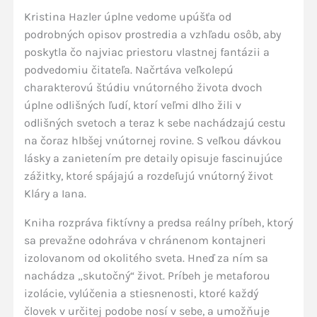
Kristina Hazler úplne vedome upúšťa od
podrobných opisov prostredia a vzhľadu osôb, aby
poskytla čo najviac priestoru vlastnej fantázii a
podvedomiu čitateľa. Načrtáva veľkolepú
charakterovú štúdiu vnútorného života dvoch
úplne odlišných ľudí, ktorí veľmi dlho žili v
odlišných svetoch a teraz k sebe nachádzajú cestu
na čoraz hlbšej vnútornej rovine. S veľkou dávkou
lásky a zanietením pre detaily opisuje fascinujúce
zážitky, ktoré spájajú a rozdeľujú vnútorný život
Kláry a Iana.
Kniha rozpráva fiktívny a predsa reálny príbeh, ktorý
sa prevažne odohráva v chránenom kontajneri
izolovanom od okolitého sveta. Hneď za ním sa
nachádza „skutočný“ život. Príbeh je metaforou
izolácie, vylúčenia a stiesnenosti, ktoré každý
človek v určitej podobe nosí v sebe, a umožňuje