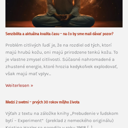
Senzibilita a aktuálna kvalita času – na čo by sme mali dávať pozor?
Problém citlivých ľudí je, že na rozdiel od tých, ktorí
majú hrubú kožu, oni majú prirodzene tenkú kožu. To
je vlastne zmysel citlivosti. Súčasné nahromadené a
zhustené energie, ktoré hrozia kedykoľvek explodovať,
však majú mať vplyv…
Weiterlesen »
Medzi 2 svetmi – prvých 30 rokov môjho života
Výťah z textu na záložke knihy „Prebudenie v ľudskom
bytí – Experiment“ (preklad z nemeckého originálu)
Kristina Hazler sa narodila v roku 1968 […]