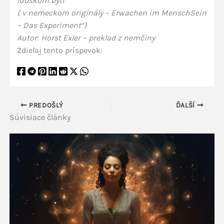
ľudskom bytí
( v nemeckom originály – Erwachen im MenschSein
– Das Experiment“)
Autor: Horst Exler – preklad z nemčiny
Zdieľaj tento príspevok:
PREDOŠLÝ
ĎALŠÍ
Súvisiace články