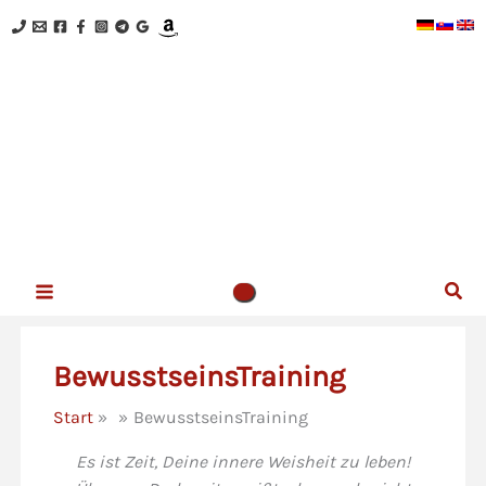
Zum
Inhalt
springen
NEUES BEWUSSTSEIN - Kristina Hazler
Herzlich willkommen auf meiner Website!
Suc
BewusstseinsTraining
Start
BewusstseinsTraining
Es ist Zeit, Deine innere Weisheit zu leben!