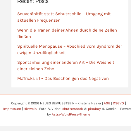
Recent Posts
das dich genau dort
abholt, wo der Verstand
Souveränität statt Schutzschild – Umgang mit
ermüdet und deine
aktuellen Frequenzen
Intuition zu flüstern
beginnt.
Wenn die Tränen deiner Ahnen durch deine Zellen
fließen
Spirituelle Menopause – Abschied vom Syndrom der
ewigen Unzulänglichkeit
Spontanheilung einer anderen Art – Die Weisheit
einer kleinen Zehe
MaTricks #1 – Das Beschönigen des Negativen
Copyright © 2026 NEUES BEWUSSTSEIN - Kristina Hazler |
AGB
|
DSGVO
|
Impressum
|
Hinweis
| Foto & Video:
shutterstock
&
pixabay
& Gemini | Power
by
Astra-WordPress-Theme