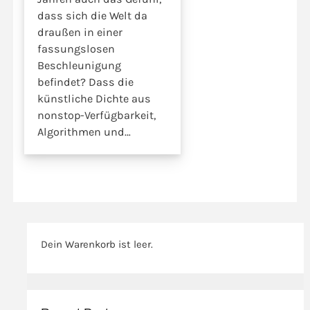
dass sich die Welt da
draußen in einer
fassungslosen
Beschleunigung
befindet? Dass die
künstliche Dichte aus
nonstop-Verfügbarkeit,
Algorithmen und
unsichtbaren
Frequenzen uns
schleichend das Tempo
diktiert und uns immer
öfter den Raum zum
Atmen nimmt? Dieses E-
Dein Warenkorb ist leer.
Book ist kein
klassisches Sachbuch.
Es ist ein geschriebener
Transformationsraum,