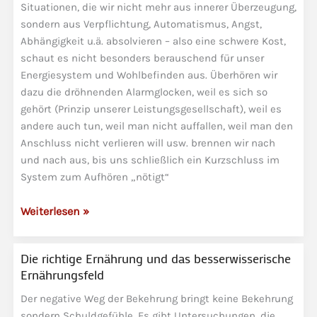
Situationen, die wir nicht mehr aus innerer Überzeugung,
sondern aus Verpflichtung, Automatismus, Angst,
Abhängigkeit u.ä. absolvieren – also eine schwere Kost,
schaut es nicht besonders berauschend für unser
Energiesystem und Wohlbefinden aus. Überhören wir
dazu die dröhnenden Alarmglocken, weil es sich so
gehört (Prinzip unserer Leistungsgesellschaft), weil es
andere auch tun, weil man nicht auffallen, weil man den
Anschluss nicht verlieren will usw. brennen wir nach
und nach aus, bis uns schließlich ein Kurzschluss im
System zum Aufhören „nötigt“
Burnout
Weiterlesen »
–
die
Die richtige Ernährung und das besserwisserische
Folge
Ernährungsfeld
einer
energetischen
Der negative Weg der Bekehrung bringt keine Bekehrung
sondern Schuldgefühle. Es gibt Untersuchungen, die
Überlastung