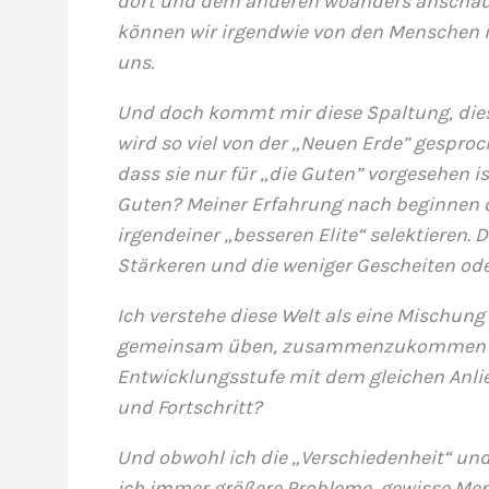
dort und dem anderen woanders anschauli
können wir irgendwie von den Menschen in 
uns.
Und doch kommt mir diese Spaltung, diese
wird so viel von der „Neuen Erde” gespro
dass sie nur für „die Guten” vorgesehen i
Guten? Meiner Erfahrung nach beginnen d
irgendeiner „besseren Elite“ selektieren. 
Stärkeren und die weniger Gescheiten ode
Ich verstehe diese Welt als eine Mischung
gemeinsam üben, zusammenzukommen und
Entwicklungsstufe mit dem gleichen An
und Fortschritt?
Und obwohl ich die „Verschiedenheit“ und 
ich immer größere Probleme, gewisse Me