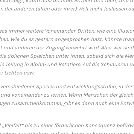
ch zeigt, kaum auszuhalten. Es reißt und reißt, und 
der anderen (alten oder ihrer) Welt nicht loslassen od
s immer weitere Voneinander-Driften, wie eine Illusion
chen. Wie du es gestern angesprochen hast, könnte ma
st und anderen der Zugang verwehrt wird. Aber wer sind
ie üblichen Spielchen unter ihnen, sobald sich die Me
Die Teilung in Alpha- und Betatiere. Auf die Schlaueren 
r Lichten usw.
 verschiedener Spezies und Entwicklungsstufen, in der 
 voneinander zu lernen. Wenn Menschen der gleich
liegen zusammenkommen, gibt es dann auch eine Entw
„Vielfalt“ bis zu einer förderlichen Konsequenz befürw
nschen auszuhalten und mit ihnen zu kommunizieren 