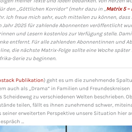
rfolgen meiner Texte und Ideen bedanken. Von Herzen w
ür den „Göttlichen Korridor“ (mehr dazu in „
Matrix 5 – 
hr. Ich freue mich sehr, euch mitteilen zu können, dass
im Jahr 2025 für zahlende Abonnenten veröffentlicht wu
rinnen und Lesern kostenlos zur Verfügung stelle. Damit
ranke entfernt. Für alle zahlenden Abonnentinnen und 
ne, die nächste Matrix-Folge sollte eine Woche später f
rika-Serie zu beginnen.
stack Publikation
) geht es um die zunehmende Spalt
em auch als „Drama“ in Familien und Freundeskreisen
s Scheideweg zu verschiedenen Welten beschrieben. O
ände teilen, fällt es ihnen zunehmend schwer, mitein
seiner erweiterten Perspektive unsere Situation hier a
 Gespräch …