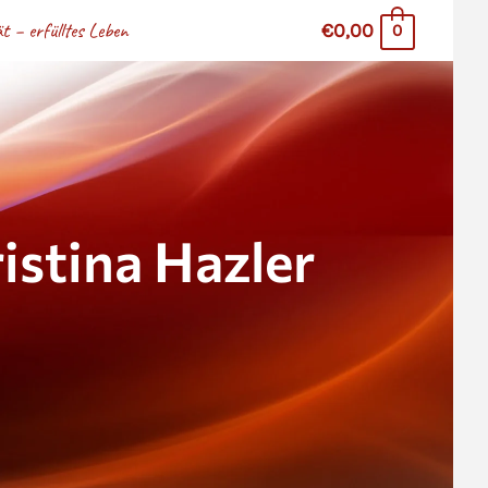
 – erfülltes Leben
€0,00
0
stina Hazler