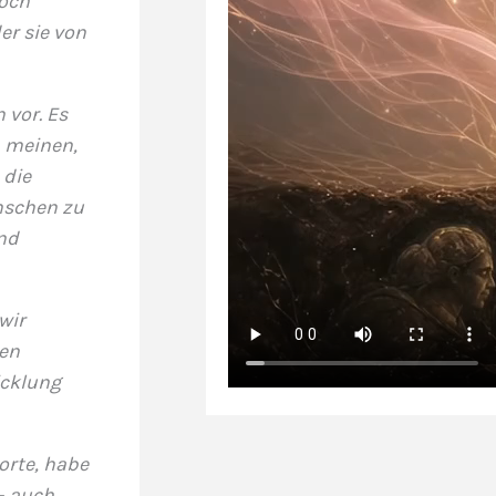
doch
er sie von
 vor. Es
n meinen,
 die
nschen zu
und
wir
en
icklung
orte, habe
– auch