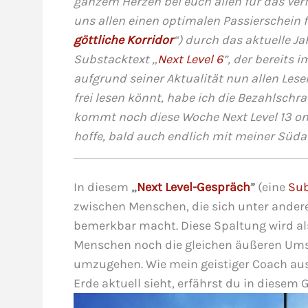
ganzem Herzen bei euch allen für das Ve
uns allen einen optimalen Passierschein f
göttliche Korridor
“) durch das aktuelle Ja
Substacktext „
Next Level 6
”, der bereits 
aufgrund seiner Aktualität nun allen Lese
frei lesen könnt, habe ich die Bezahlsch
kommt noch diese Woche Next Level 13 onli
hoffe, bald auch endlich mit meiner Südaf
In diesem
„
Next Level-Gespräch
”
(eine
Sub
zwischen Menschen, die sich unter ander
bemerkbar macht. Diese Spaltung wird al
Menschen noch die gleichen äußeren Umst
umzugehen. Wie mein geistiger Coach aus 
Erde aktuell sieht, erfährst du in diesem