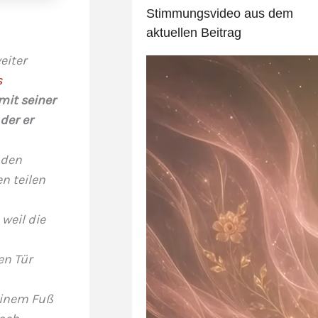
Stimmungsvideo aus dem
aktuellen Beitrag
eiter
s
mit seiner
der er
 den
n teilen
weil die
en Tür
einem Fuß