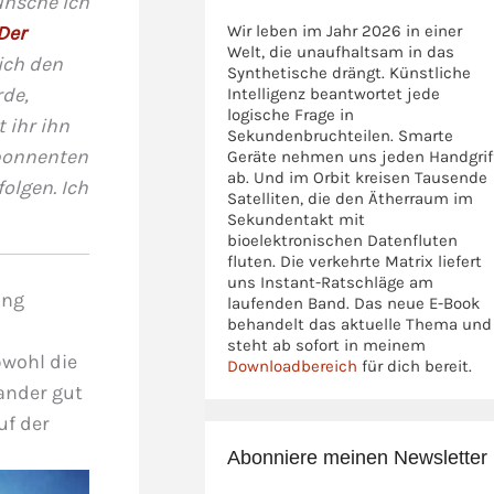
ünsche ich
Der
Wir leben im Jahr 2026 in einer
Welt, die unaufhaltsam in das
 ich den
Synthetische drängt. Künstliche
rde,
Intelligenz beantwortet jede
logische Frage in
 ihr ihn
Sekundenbruchteilen. Smarte
Abonnenten
Geräte nehmen uns jeden Handgrif
ab. Und im Orbit kreisen Tausende
olgen. Ich
Satelliten, die den Ätherraum im
Sekundentakt mit
bioelektronischen Datenfluten
fluten. Die verkehrte Matrix liefert
uns Instant-Ratschläge am
ung
laufenden Band. Das neue E-Book
behandelt das aktuelle Thema und
steht ab sofort in meinem
bwohl die
Downloadbereich
für dich bereit.
ander gut
uf der
Abonniere meinen Newsletter