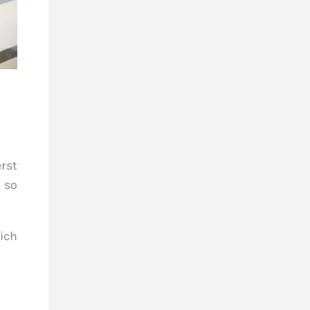
erst
d so
ich