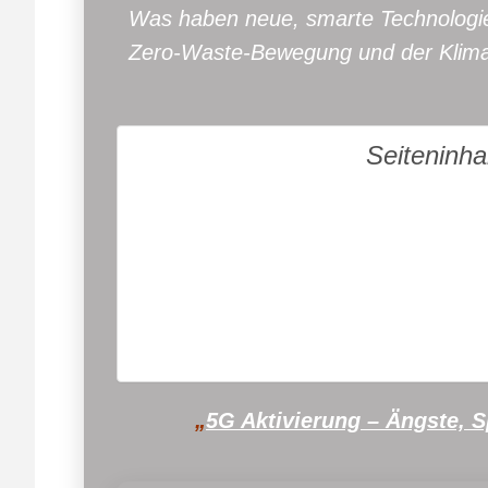
Was haben neue, smarte Technologien
Zero-Waste-Bewegung und der Klima
Seiteninha
„5G Aktivierung – Ängste, Spiritu
Was kann man tun (
Verkehrte Spi
Erschreckende Zuku
Jeder hat seinen eigenen Beitrag zum a
Deine Position für 
„
5G Aktivierung – Ängste, 