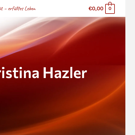
 – erfülltes Leben
€0,00
0
stina Hazler