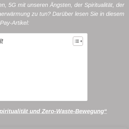
, 5G mit unseren Ängsten, der Spiritualität, der
erwärmung zu tun? Darüber lesen Sie in diesem
Pay-Artikel:
lt
alität und Zero-Waste-Bewegung“
wegen 5G & Co.)?
ritualität
nftsaussichten?
ktuellen Zustand der Welt geleistet
alles was Du bist
Spiritualität und Zero-Waste-Bewegung“