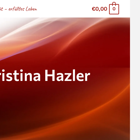
 – erfülltes Leben
€0,00
0
stina Hazler