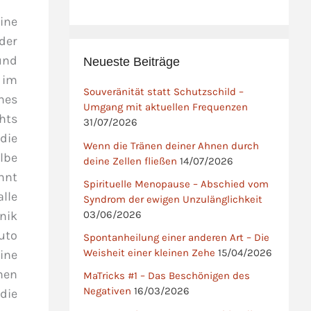
eine
 der
und
Neueste Beiträge
 im
Souveränität statt Schutzschild –
hes
Umgang mit aktuellen Frequenzen
hts
31/07/2026
die
Wenn die Tränen deiner Ahnen durch
lbe
deine Zellen fließen
14/07/2026
nnt
Spirituelle Menopause – Abschied vom
lle
Syndrom der ewigen Unzulänglichkeit
03/06/2026
hnik
Auto
Spontanheilung einer anderen Art – Die
Weisheit einer kleinen Zehe
15/04/2026
ine
nen
MaTricks #1 – Das Beschönigen des
Negativen
16/03/2026
die