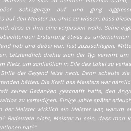
e Mahlzeit zu sich zu nehmen. Plötzlich stand,
roßer Schlägertyp auf und ging aggressi
s auf den Meister zu, ohne zu wissen, dass dieser
nd, dass er ihm eine verpassen wolle. Seine eig
 beobachtenden Erstarrung etwas zu unternehmen
Hand hob und dabei war, fest zuzuschlagen. Mitte
en. Letztendlich drehte sich der Typ verwirrt um
m Platz, um schließlich in Eile das Lokal zu verla
 Stille der Gegend leise nach. Dann schaute sie
standen hätten. Die Kraft des Meisters war nämlic
raft seiner Gedanken geschafft hatte, den Angre
ltlos zu verteidigen. Einige Jahre später erleuch
der Meister wirklich ein Meister war, warum e
 Bedeutete nicht, Meister zu sein, dass man k
ationen hat?“