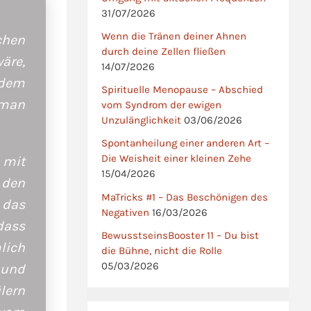
31/07/2026
Wenn die Tränen deiner Ahnen
chen
durch deine Zellen fließen
äre,
14/07/2026
 dem
Spirituelle Menopause – Abschied
 man
vom Syndrom der ewigen
Unzulänglichkeit
03/06/2026
Spontanheilung einer anderen Art –
Die Weisheit einer kleinen Zehe
 mit
15/04/2026
 den
MaTricks #1 – Das Beschönigen des
 das
Negativen
16/03/2026
dass
BewusstseinsBooster 11 – Du bist
lich
die Bühne, nicht die Rolle
05/03/2026
 und
lern