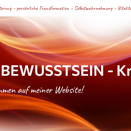
terung – persönliche Transformation – Selbstwahrnehmung – Vitalität
BEWUSSTSEIN - Kri
ommen auf meiner Website!