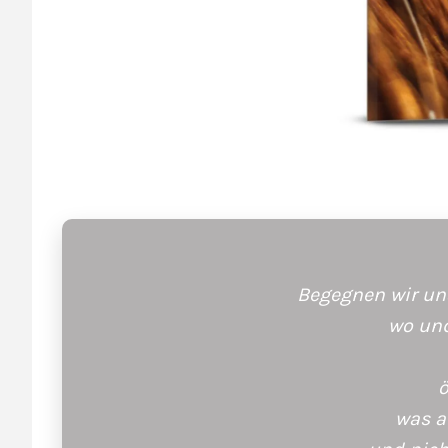
Begegnen wir uns
wo und
ö
was a