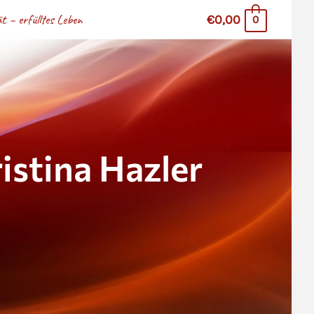
 – erfülltes Leben
€0,00
0
stina Hazler