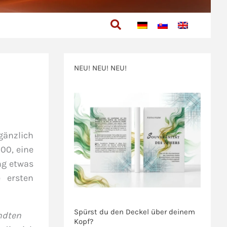
Suchen
NEU! NEU! NEU!
>>>
gänzlich
00, eine
ng etwas
 ersten
>>>
Spürst du den Deckel über deinem
ndten
Kopf?