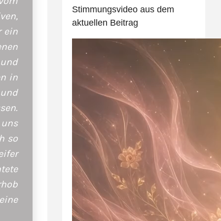
 vom
Stimmungsvideo aus dem
ven,
aktuellen Beitrag
 ein
enen
 und
n in
 und
ssen.
 uns
h so
ifer
tete
rhob
eine