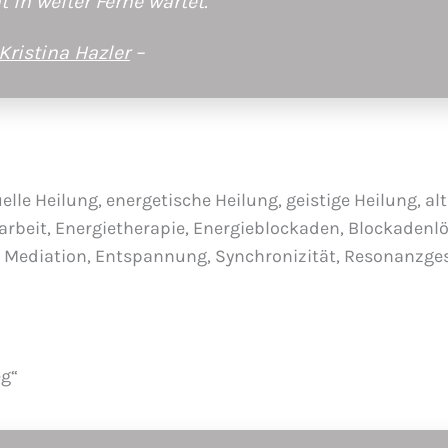
 in weiter Ferne wartet.
Kristina Hazler
–
lle Heilung, energetische Heilung, geistige Heilung, al
earbeit, Energietherapie, Energieblockaden, Blockadenl
ie, Mediation, Entspannung, Synchronizität, Resonanzges
eg“