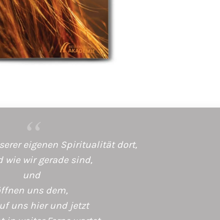
erer eigenen Spiritualität dort,
 wie wir gerade sind,
und
ffnen uns dem,
uf uns hier und jetzt