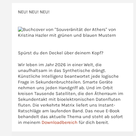
Abschied
NEU! NEU! NEU!
vom
Syndrom
>>>
der
ewigen
>>>
Unzulänglichkeit
Spürst du den Deckel über deinem Kopf?
Wir leben im Jahr 2026 in einer Welt, die
unaufhaltsam in das Synthetische drängt.
Künstliche Intelligenz beantwortet jede logische
Frage in Sekundenbruchteilen. Smarte Geräte
nehmen uns jeden Handgriff ab. Und im Orbit
kreisen Tausende Satelliten, die den Ätherraum im
Sekundentakt mit bioelektronischen Datenfluten
fluten. Die verkehrte Matrix liefert uns Instant-
Ratschläge am laufenden Band. Das neue E-Book
behandelt das aktuelle Thema und steht ab sofort
in meinem
Downloadbereich
für dich bereit.