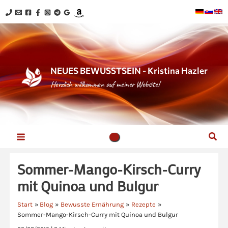
Zum
Inhalt
springen
NEUES BEWUSSTSEIN - Kristina Hazler
Herzlich willkommen auf meiner Website!
Suc
Sommer-Mango-Kirsch-Curry
mit Quinoa und Bulgur
Start
Blog
Bewusste Ernährung
Rezepte
Sommer-Mango-Kirsch-Curry mit Quinoa und Bulgur