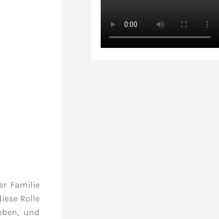
er Familie
iese Rolle
geben, und