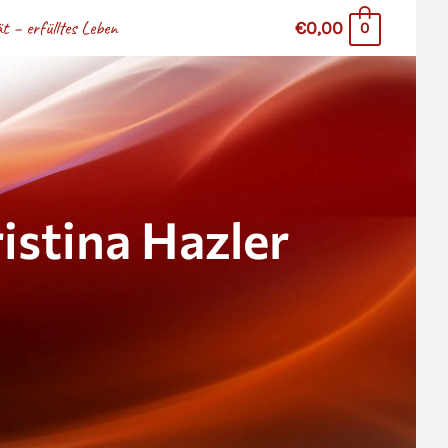
 – erfülltes Leben
€0,00
0
stina Hazler