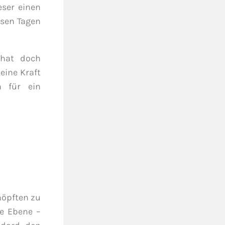
eser einen
esen Tagen
 hat doch
eine Kraft
n für ein
höpften zu
e Ebene –