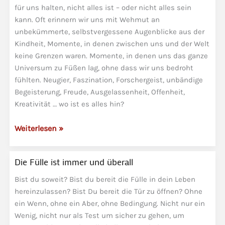
für uns halten, nicht alles ist – oder nicht alles sein
kann. Oft erinnern wir uns mit Wehmut an
unbekümmerte, selbstvergessene Augenblicke aus der
Kindheit, Momente, in denen zwischen uns und der Welt
keine Grenzen waren. Momente, in denen uns das ganze
Universum zu Füßen lag, ohne dass wir uns bedroht
fühlten. Neugier, Faszination, Forschergeist, unbändige
Begeisterung, Freude, Ausgelassenheit, Offenheit,
Kreativität … wo ist es alles hin?
Die
Weiterlesen »
Sehnsucht
nach
Die Fülle ist immer und überall
wahrer
Liebe
Bist du soweit? Bist du bereit die Fülle in dein Leben
und
hereinzulassen? Bist Du bereit die Tür zu öffnen? Ohne
die
ein Wenn, ohne ein Aber, ohne Bedingung. Nicht nur ein
Wenig, nicht nur als Test um sicher zu gehen, um
individuelle