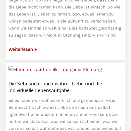
beginnt dort, wo man beginnt zu verstehen, dass man
die Liebe nicht lernen kann. Die Liebe ist einfach. So wie
das Leben ist. Lieben zu lernen, bzw. etwas lernen zu
wollen bedeutet etwas in die Zukunft zu verschieben,
wenn wir einmal so weit sind. Dies bedeutet gleichzeitig
zu sagen, dass wir nicht in Ordnung sind, wie wir sind.
Ein
Weiterlesen »
Schritt
von
der
Liebe
Die Sehnsucht nach wahrer Liebe und die
entfernt
individuelle Lebensaufgabe
–
die
Eines haben wir wahrscheinlich alle gemeinsam – die
Liebesentscheidung
Sehnsucht nach wahrer Liebe und nach uns selbst.
Irgendwo tief in unserem Inneren ahnen – wissen, bzw.
hoffen wir, dass das, was wir zu sein scheinen, was wir
von uns selbst wahrnehmen, was andere oder wir selbst