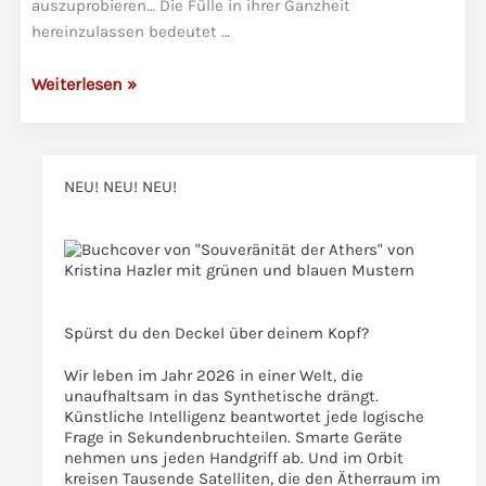
auszuprobieren… Die Fülle in ihrer Ganzheit
Lebensaufgabe
hereinzulassen bedeutet …
Die
Weiterlesen »
Fülle
ist
immer
NEU! NEU! NEU!
und
überall
>>>
>>>
Spürst du den Deckel über deinem Kopf?
Wir leben im Jahr 2026 in einer Welt, die
unaufhaltsam in das Synthetische drängt.
Künstliche Intelligenz beantwortet jede logische
Frage in Sekundenbruchteilen. Smarte Geräte
nehmen uns jeden Handgriff ab. Und im Orbit
kreisen Tausende Satelliten, die den Ätherraum im