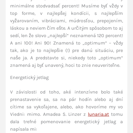
minimálne stodvadsať percent! Musíme byť vždy v
top forme, v najlepšej kondícii, s najlepším
vyžarovaním, vibráciami, múdrosťou, prepojením,
láskou a neviem čím ešte. A určitým spôsobom to aj
sedí, len že slovo „najlepší“ neznamená 120 percent!
A ani 100! Ani 90! Znamená to „optimum“ – vždy
tak, ako je to najlepšie (!) pre danú situáciu, pre
naše ja. A predstavte si, niekedy toto „optimum“
znamená aj byť unavený, hoci to znie neuveriteľne.
Energetický jetlag
V závislosti od toho, aké intenzívne bolo také
prenastavenie sa, sa na pár hodín alebo aj dní
cítime sa vykoľajene, alebo, ako hovoríme my vo
Viedni: mimo. Amadea S. Linzer z
lunaria.at
tomu
dala trefné pomenovanie energetický jetlag a
napísala mi: