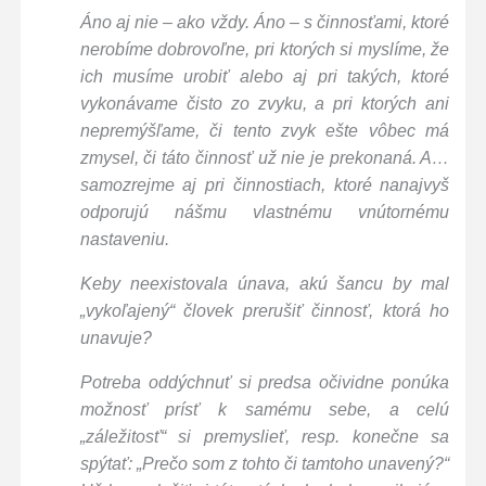
Áno aj nie – ako vždy. Áno – s činnosťami, ktoré
nerobíme dobrovoľne, pri ktorých si myslíme, že
ich musíme urobiť alebo aj pri takých, ktoré
vykonávame čisto zo zvyku, a pri ktorých ani
nepremýšľame, či tento zvyk ešte vôbec má
zmysel, či táto činnosť už nie je prekonaná. A…
samozrejme aj pri činnostiach, ktoré nanajvyš
odporujú nášmu vlastnému vnútornému
nastaveniu.
Keby neexistovala únava, akú šancu by mal
„vykoľajený“ človek prerušiť činnosť, ktorá ho
unavuje?
Potreba oddýchnuť si predsa očividne ponúka
možnosť prísť k samému sebe, a celú
„záležitosť“ si premyslieť, resp. konečne sa
spýtať: „Prečo som z tohto či tamtoho unavený?“