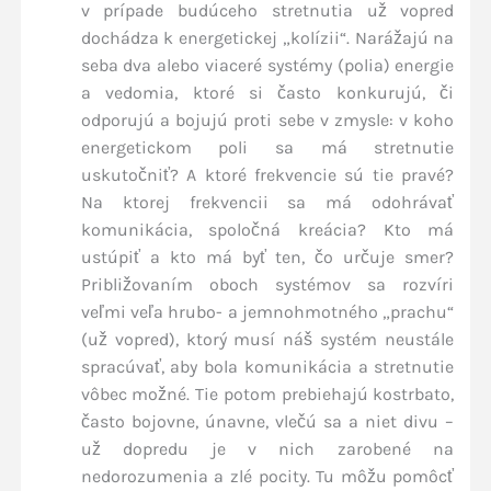
v prípade budúceho stretnutia už vopred
dochádza k energetickej „kolízii“. Narážajú na
seba dva alebo viaceré systémy (polia) energie
a vedomia, ktoré si často konkurujú, či
odporujú a bojujú proti sebe v zmysle: v koho
energetickom poli sa má stretnutie
uskutočniť? A ktoré frekvencie sú tie pravé?
Na ktorej frekvencii sa má odohrávať
komunikácia, spoločná kreácia? Kto má
ustúpiť a kto má byť ten, čo určuje smer?
Približovaním oboch systémov sa rozvíri
veľmi veľa hrubo- a jemnohmotného „prachu“
(už vopred), ktorý musí náš systém neustále
spracúvať, aby bola komunikácia a stretnutie
vôbec možné. Tie potom prebiehajú kostrbato,
často bojovne, únavne, vlečú sa a niet divu –
už dopredu je v nich zarobené na
nedorozumenia a zlé pocity. Tu môžu pomôcť