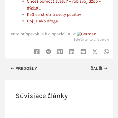
Chceš pomôcť svetu? – rob svoj džob –
dýchaj!
Keď sa stretnú svety pocitov
Boj je ako droga
Tento príspevok je k dispozícii aj v:
Zdieľaj tento príspevok:
PREDOŠLÝ
ĎALŠÍ
Súvisiace články