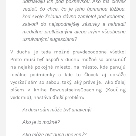
udržiavajú ich pod pokrievkou. Ako má človek
vedieť, čo chce, čo je jeho úprimnou túžbou,
keď svoje želania dávno zamietol pod koberec,
zatvoril do najspodnejšej zásuvky a nahradil
mediálne pretláčanými alebo inými všeobecne
uznávanými sugesciami?
V duchu je teda možné pravdepodobne všetko!
Preto musí byť aspoň v duchu možné sa presunúť
na nejaké pokojné miesto; na miesto, kde panujú
ideálne podmienky a kde to človek aj dokáže
vydržať sám so sebou, taký, aký práve je. Ako ďalej
píšem v knihe BewusstseinsCoaching (Koučing
vedomia), nastáva ďalší problém:
Aj duch sám môže byť unavený!
Ako je to možné?
Ako môže byť duch unavený?