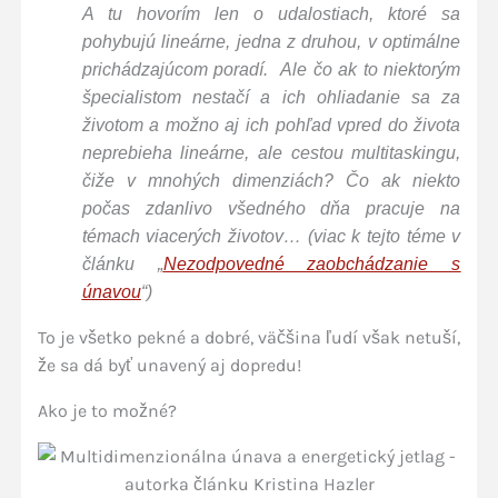
A tu hovorím len o udalostiach, ktoré sa
pohybujú lineárne, jedna z druhou, v optimálne
prichádzajúcom poradí. Ale čo ak to niektorým
špecialistom nestačí a ich ohliadanie sa za
životom a možno aj ich pohľad vpred do života
neprebieha lineárne, ale cestou multitaskingu,
čiže v mnohých dimenziách? Čo ak niekto
počas zdanlivo všedného dňa pracuje na
témach viacerých životov… (viac k tejto téme v
článku „
Nezodpovedné zaobchádzanie s
únavou
“)
To je všetko pekné a dobré, väčšina ľudí však netuší,
že sa dá byť unavený aj dopredu!
Ako je to možné?