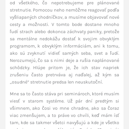
od všetkého, čo nepotrebujeme pre plánované
stretnutie. Pomocou neho nemôžme reagovať podľa
vyšliapaných chodníčkov, a musíme objavovať nové
cesty a možnosti. V tomto bode dostane mnoho
ľudí strach alebo dokonca záchvaty paniky, pretože
sa mentálne nedokážu dostať k svojim obvyklým
programom, k obvyklým informáciám, ani k tomu,
ako sú zvyknutí vidieť samých seba, svet a ľudí.
Nerozumejú, čo sa s nimi deje a rušia naplánované
schôdzky. Hlúpe pritom je, že ich stav napriek
zrušeniu často pretrváva aj naďalej, až kým sa
„osudné“ stretnutie predsa len neuskutoční.
Mne sa to často stáva pri seminároch, ktoré musím
viesť v starom systéme. Už pár dní predtým si
všimnem, ako čosi vo mne chradne, ako sa čoraz
viac zmenšujem, a to práve vo chvíli, keď mám ísť
tam, kde sa takmer všetci navyšujú a kde je všetko