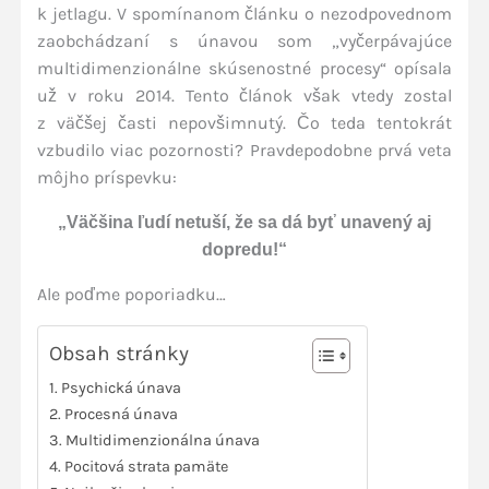
k jetlagu. V spomínanom článku o nezodpovednom
zaobchádzaní s únavou som „vyčerpávajúce
multidimenzionálne skúsenostné procesy“ opísala
už v roku 2014. Tento článok však vtedy zostal
z väčšej časti nepovšimnutý. Čo teda tentokrát
vzbudilo viac pozornosti? Pravdepodobne prvá veta
môjho príspevku:
„Väčšina ľudí netuší, že sa dá byť unavený aj
dopredu!“
Ale poďme poporiadku…
Obsah stránky
Psychická únava
Procesná únava
Multidimenzionálna únava
Pocitová strata pamäte