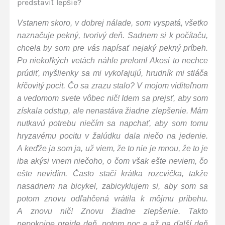
predstaviť lepšie?
Vstanem skoro, v dobrej nálade, som vyspatá, všetko
naznačuje pekný, tvorivý deň. Sadnem si k počítaču,
chcela by som pre vás napísať nejaký pekný príbeh.
Po niekoľkých vetách náhle prelom! Akosi to nechce
prúdiť, myšlienky sa mi vykoľajujú, hrudník mi stláča
kŕčovitý pocit. Čo sa zrazu stalo? V mojom viditeľnom
a vedomom svete vôbec nič! Idem sa prejsť, aby som
získala odstup, ale nenastáva žiadne zlepšenie. Mám
nutkavú potrebu niečím sa napchať, aby som tomu
hryzavému pocitu v žalúdku dala niečo na jedenie.
A keďže ja som ja, už viem, že to nie je mnou, že to je
iba akýsi vnem niečoho, o čom však ešte neviem, čo
ešte nevidím. Často stačí krátka rozcvička, takže
nasadnem na bicykel, zabicyklujem si, aby som sa
potom znovu odľahčená vrátila k môjmu príbehu.
A znovu nič! Znovu žiadne zlepšenie. Takto
nepokojne prejde deň, potom noc a až na ďalší deň