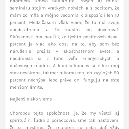
nadmieru umelo nafúknuté. Prvých 10 minút
semináru stojím vratkých nohách a s pocitom, že
mám zo mňa a môjho vedomia k dispozícii len 10
percent. Medzičasom však viem, že to má svoje
opodstatnenie a že musím len dôverovať.
Skúsenosti ma naučili, že týchto pocitových desať
percent je viac ako dosť na to, aby som bez
narušenia prežila v skostnatenom svete, a
neodniesla si z toho veľa energetických a
duševných modrín. A koniec koncov si nikto môj
stav nevšimne, takmer nikomu mojich zvyšných 90
percent nechýba, lebo práve oni fungujú na ešte
menšom limite.
Najlepšie ako vieme
Chorobou tejto spoločnosti je, že my všetci, aj
spirituálni ľudia a poradcovia, sme tak nastavení,
že si myslíme, že musíme zo seba dať vždy