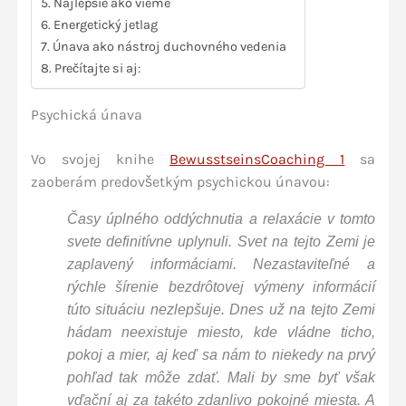
Najlepšie ako vieme
Energetický jetlag
Únava ako nástroj duchovného vedenia
Prečítajte si aj:
Psychická únava
Vo svojej knihe
BewusstseinsCoaching 1
sa
zaoberám predovšetkým psychickou únavou:
Časy úplného oddýchnutia a relaxácie v tomto
svete definitívne uplynuli. Svet na tejto Zemi je
zaplavený informáciami. Nezastaviteľné a
rýchle šírenie bezdrôtovej výmeny informácií
túto situáciu nezlepšuje. Dnes už na tejto Zemi
hádam neexistuje miesto, kde vládne ticho,
pokoj a mier, aj keď sa nám to niekedy na prvý
pohľad tak môže zdať. Mali by sme byť však
vďační aj za takéto zdanlivo pokojné miesta. A