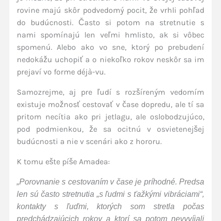
rovine majú skôr podvedomý pocit, že vrhli pohľad
do budúcnosti. Často si potom na stretnutie s
nami spomínajú len veľmi hmlisto, ak si vôbec
spomenú. Alebo ako vo sne, ktorý po prebudení
nedokážu uchopiť a o niekoľko rokov neskôr sa im
prejaví vo forme déjà-vu.
Samozrejme, aj pre ľudí s rozšíreným vedomím
existuje možnosť cestovať v čase dopredu, ale tí sa
pritom necítia ako pri jetlagu, ale oslobodzujúco,
pod podmienkou, že sa ocitnú v osvietenejšej
budúcnosti a nie v scenári ako z hororu.
K tomu ešte píše Amadea:
„Porovnanie s cestovaním v čase je príhodné. Predsa
len sú často stretnutia „s ľudmi s ťažkými vibráciami“,
kontakty s ľuďmi, ktorých som stretla počas
predchádzajúcich rokov a ktorí sa potom nevyvíjali