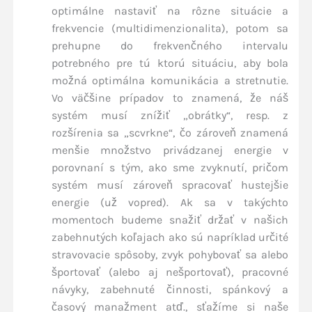
optimálne nastaviť na rôzne situácie a
frekvencie (multidimenzionalita), potom sa
prehupne do frekvenčného intervalu
potrebného pre tú ktorú situáciu, aby bola
možná optimálna komunikácia a stretnutie.
Vo väčšine prípadov to znamená, že náš
systém musí znížiť „obrátky“, resp. z
rozšírenia sa „scvrkne“, čo zároveň znamená
menšie množstvo privádzanej energie v
porovnaní s tým, ako sme zvyknutí, pričom
systém musí zároveň spracovať hustejšie
energie (už vopred). Ak sa v takýchto
momentoch budeme snažiť držať v našich
zabehnutých koľajach ako sú napríklad určité
stravovacie spôsoby, zvyk pohybovať sa alebo
športovať (alebo aj nešportovať), pracovné
návyky, zabehnuté činnosti, spánkový a
časový manažment atď., sťažíme si naše