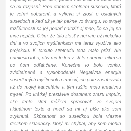
sa mi rozjasní: Pred domom stretnem susedku, ktorá
je veľmi pobúrená a vylieva si zlosť o ostatných
susedoch a keď už je tak pekne vo švungu, vo svojej
rozčúlenosti sa jej podarí naložiť aj mne, čo sa jej na
mne nepáči. Cítim, že táto zlosť v nej vrie už niekoľko
dní a vo svojich myšlienkach ma teraz využíva ako
projekciu. K tomuto stretnutiu teda malo prísť. Ale
namiesto toho, aby ma to teraz stálo energiu, cítim sa
po ňom odľahčene. Konečne to bolo vonku,
zviditeľnené a vyslobodené! Negatívna energia
susedkiných myšlienok a emócií, ich pole zasahovalo
až do mojej kancelárie a tým rušilo moju kreatívnu
myseľ. Po krátkej prestávke dostanem zrazu impulz,
ako tento stret môžem spracovať vo svojom
aktuálnom texte a hneď sa mi aj píše ako som
zvyknutá. Skúsenosť so susedkou bola vlastne
dielikom skladačky, ktorý mi chýbal, aby som mohla
svoj text dostatočne plasticky dopísať. Natešená si