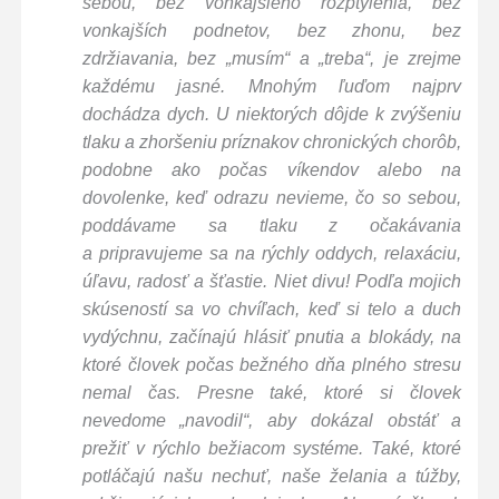
sebou, bez vonkajšieho rozptýlenia, bez
vonkajších podnetov, bez zhonu, bez
zdržiavania, bez „musím“ a „treba“, je zrejme
každému jasné. Mnohým ľuďom najprv
dochádza dych. U niektorých dôjde k zvýšeniu
tlaku a zhoršeniu príznakov chronických chorôb,
podobne ako počas víkendov alebo na
dovolenke, keď odrazu nevieme, čo so sebou,
poddávame sa tlaku z očakávania
a pripravujeme sa na rýchly oddych, relaxáciu,
úľavu, radosť a šťastie. Niet divu! Podľa mojich
skúseností sa vo chvíľach, keď si telo a duch
vydýchnu, začínajú hlásiť pnutia a blokády, na
ktoré človek počas bežného dňa plného stresu
nemal čas. Presne také, ktoré si človek
nevedome „navodil“, aby dokázal obstáť a
prežiť v rýchlo bežiacom systéme. Také, ktoré
potláčajú našu nechuť, naše želania a túžby,