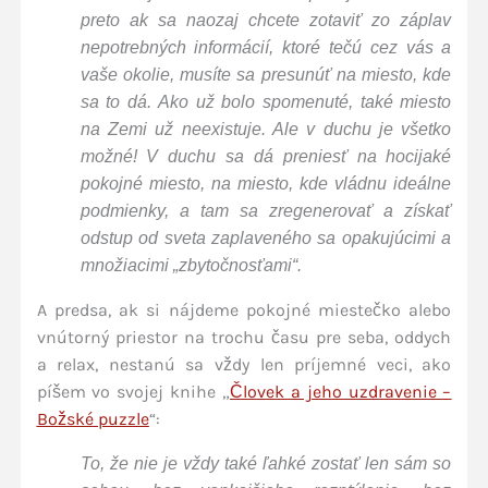
preto ak sa naozaj chcete zotaviť zo záplav
nepotrebných informácií, ktoré tečú cez vás a
vaše okolie, musíte sa presunúť na miesto, kde
sa to dá. Ako už bolo spomenuté, také miesto
na Zemi už neexistuje. Ale v duchu je všetko
možné! V duchu sa dá preniesť na hocijaké
pokojné miesto, na miesto, kde vládnu ideálne
podmienky, a tam sa zregenerovať a získať
odstup od sveta zaplaveného sa opakujúcimi a
množiacimi „zbytočnosťami“.
A predsa, ak si nájdeme pokojné miestečko alebo
vnútorný priestor na trochu času pre seba, oddych
a relax, nestanú sa vždy len príjemné veci, ako
píšem vo svojej knihe „
Človek a jeho uzdravenie –
Božské puzzle
“:
To, že nie je vždy také ľahké zostať len sám so