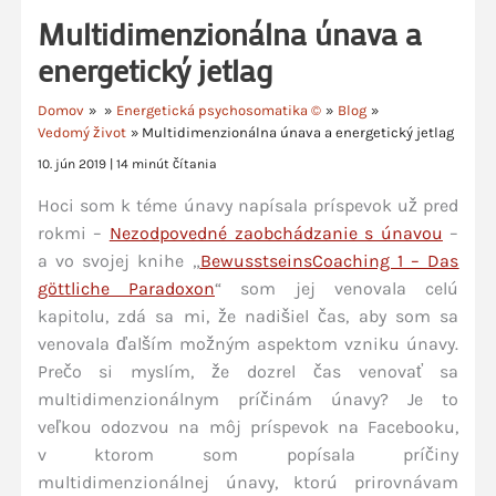
Multidimenzionálna únava a
energetický jetlag
Domov
Energetická psychosomatika ©
Blog
Vedomý život
Multidimenzionálna únava a energetický jetlag
10. jún 2019
|
14 minút čítania
Hoci som k téme únavy napísala príspevok už pred
rokmi –
Nezodpovedné zaobchádzanie s únavou
–
a vo svojej knihe „
BewusstseinsCoaching 1 – Das
göttliche Paradoxon
“ som jej venovala celú
kapitolu, zdá sa mi, že nadišiel čas, aby som sa
venovala ďalším možným aspektom vzniku únavy.
Prečo si myslím, že dozrel čas venovať sa
multidimenzionálnym príčinám únavy? Je to
veľkou odozvou na môj príspevok na Facebooku,
v ktorom som popísala príčiny
multidimenzionálnej únavy, ktorú prirovnávam