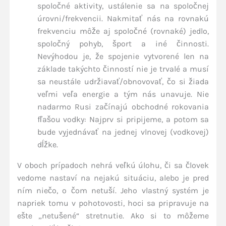
spoločné aktivity, ustálenie sa na spoločnej
úrovni/frekvencii. Nakmitať nás na rovnakú
frekvenciu môže aj spoločné (rovnaké) jedlo,
spoločný pohyb, šport a iné činnosti.
Nevýhodou je, že spojenie vytvorené len na
základe takýchto činností nie je trvalé a musí
sa neustále udržiavať/obnovovať, čo si žiada
veľmi veľa energie a tým nás unavuje. Nie
nadarmo Rusi začínajú obchodné rokovania
fľašou vodky: Najprv si pripijeme, a potom sa
bude vyjednávať na jednej vlnovej (vodkovej)
dĺžke.
V oboch prípadoch nehrá veľkú úlohu, či sa človek
vedome nastaví na nejakú situáciu, alebo je pred
ním niečo, o čom netuší. Jeho vlastný systém je
napriek tomu v pohotovosti, hoci sa pripravuje na
ešte „netušené“ stretnutie. Ako si to môžeme