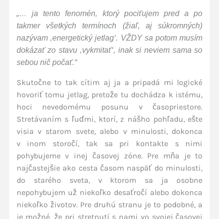
„… ja tento fenomén, ktorý pociťujem pred a po
takmer všetkých termínoch (žiaľ, aj súkromných)
nazývam ‚energetický jetlag‘. VŽDY sa potom musím
dokázať zo stavu ‚vykmitať‘, inak si neviem sama so
sebou nič počať.“
Skutočne to tak cítim aj ja a pripadá mi logické
hovoriť tomu jetlag, pretože tu dochádza k istému,
hoci nevedomému posunu v časopriestore.
Stretávaním s ľuďmi, ktorí, z nášho pohľadu, ešte
visia v starom svete, alebo v minulosti, dokonca
v inom storočí, tak sa pri kontakte s nimi
pohybujeme v inej časovej zóne. Pre mňa je to
najčastejšie ako cesta časom naspäť do minulosti,
do starého sveta, v ktorom sa ja osobne
nepohybujem už niekoľko desaťročí alebo dokonca
niekoľko životov. Pre druhú stranu je to podobné, a
je možné, že pri stretnutí s nami vo svojej časovej