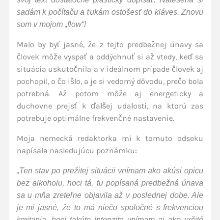
sadám k počítaču a ťukám ostošesť do kláves. Znovu
som v mojom „flow“!
Malo by byť jasné, že z tejto predbežnej únavy sa
človek môže vyspať a oddýchnuť si až vtedy, keď sa
situácia uskutočnila a v ideálnom prípade človek aj
pochopil, o čo išlo, a je si vedomý dôvodu, prečo bola
potrebná. Až potom môže aj energeticky a
duchovne prejsť k ďalšej udalosti, na ktorú zas
potrebuje optimálne frekvenčné nastavenie.
Moja nemecká redaktorka mi k tomuto odseku
napísala nasledujúcu poznámku:
„Ten stav po prežitej situácii vnímam ako akúsi opicu
bez alkoholu, hoci tá, tu popísaná predbežná únava
sa u mňa zreteľne objavila až v poslednej dobe. Ale
je mi jasné, že to má niečo spoločné s frekvenciou
kmitania, hoci takúto intenzita vnímam aj ako určité