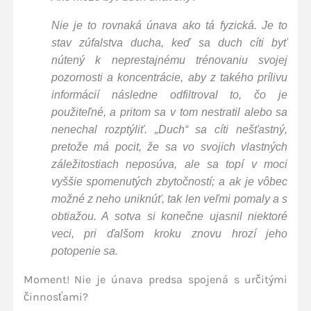
Nie je to rovnaká únava ako tá fyzická. Je to
stav zúfalstva ducha, keď sa duch cíti byť
nútený k neprestajnému trénovaniu svojej
pozornosti a koncentrácie, aby z takého prílivu
informácií následne odfiltroval to, čo je
použiteľné, a pritom sa v tom nestratil alebo sa
nenechal rozptýliť. „Duch“ sa cíti nešťastný,
pretože má pocit, že sa vo svojich vlastných
záležitostiach neposúva, ale sa topí v moci
vyššie spomenutých zbytočností; a ak je vôbec
možné z neho uniknúť, tak len veľmi pomaly a s
obtiažou. A sotva si konečne ujasnil niektoré
veci, pri ďalšom kroku znovu hrozí jeho
potopenie sa.
Moment! Nie je únava predsa spojená s určitými
činnosťami?