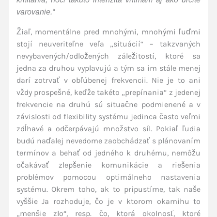
varovanie.“
Žiaľ, momentálne pred mnohými, mnohými ľuďmi
stojí neuveriteľne veľa „situácií“ – takzvaných
nevybavených/odložených záležitostí, ktoré sa
jedna za druhou vyplavujú a tým sa im stále menej
darí zotrvať v obľúbenej frekvencii. Nie je to ani
vždy prospešné, keďže takéto „prepínania“ z jedenej
frekvencie na druhú sú situačne podmienené a v
závislosti od flexibility systému jedinca často veľmi
zdĺhavé a odčerpávajú množstvo síl. Pokiaľ ľudia
budú naďalej nevedome zaobchádzať s plánovaním
termínov a behať od jedného k druhému, nemôžu
očakávať zlepšenie komunikácie a riešenia
problémov pomocou optimálneho nastavenia
systému. Okrem toho, ak to pripustíme, tak naše
vyššie Ja rozhoduje, čo je v ktorom okamihu to
„menšie zlo“, resp. čo, ktorá okolnosť, ktoré