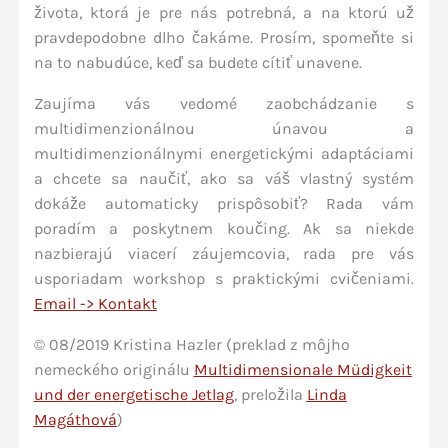
života, ktorá je pre nás potrebná, a na ktorú už
pravdepodobne dlho čakáme. Prosím, spomeňte si
na to nabudúce, keď sa budete cítiť unavene.
Zaujíma vás vedomé zaobchádzanie s
multidimenzionálnou únavou a
multidimenzionálnymi energetickými adaptáciami
a chcete sa naučiť, ako sa váš vlastný systém
dokáže automaticky prispôsobiť? Rada vám
poradím a poskytnem koučing. Ak sa niekde
nazbierajú viacerí záujemcovia, rada pre vás
usporiadam workshop s praktickými cvičeniami.
Email -> Kontakt
© 08/2019 Kristina Hazler (preklad z môjho
nemeckého originálu
Multidimensionale Müdigkeit
und der energetische Jetlag
, preložila
Linda
Magáthová
)