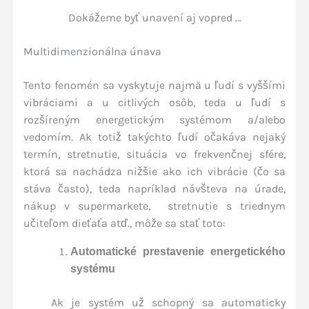
Dokážeme byť unavení aj vopred …
Multidimenzionálna únava
Tento fenomén sa vyskytuje najmä u ľudí s vyššími
vibráciami a u citlivých osôb, teda u ľudí s
rozšíreným energetickým systémom a/alebo
vedomím. Ak totiž takýchto ľudí očakáva nejaký
termín, stretnutie, situácia vo frekvenčnej sfére,
ktorá sa nachádza nižšie ako ich vibrácie (čo sa
stáva často), teda napríklad návšteva na úrade,
nákup v supermarkete, stretnutie s triednym
učiteľom dieťaťa atď., môže sa stať toto:
Automatické prestavenie energetického
systému
Ak je systém už schopný sa automaticky