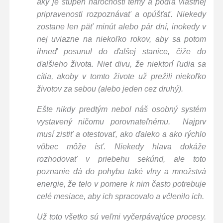
aký je stupeň náročnosti témy a podľa vlastnej
pripravenosti rozpoznávať a opúšťať. Niekedy
zostane len päť minút alebo pár dní, inokedy v
nej uviazne na niekoľko rokov, aby sa potom
ihneď posunul do ďalšej stanice, čiže do
ďalšieho života. Niet divu, že niektorí ľudia sa
cítia, akoby v tomto živote už prežili niekoľko
životov za sebou (alebo jeden cez druhý).
Ešte nikdy predtým nebol náš osobný systém
vystavený ničomu porovnateľnému. Najprv
musí zistiť a otestovať, ako ďaleko a ako rýchlo
vôbec môže ísť. Niekedy hlava dokáže
rozhodovať v priebehu sekúnd, ale toto
poznanie dá do pohybu také vlny a množstvá
energie, že telo v pomere k nim často potrebuje
celé mesiace, aby ich spracovalo a včlenilo ich.
Už toto všetko sú veľmi vyčerpávajúce procesy.