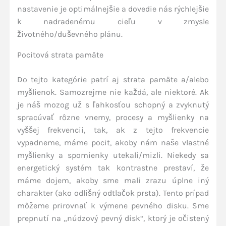
nastavenie je optimálnejšie a dovedie nás rýchlejšie
k nadradenému cieľu v zmysle
životného/duševného plánu.
Pocitová strata pamäte
Do tejto kategórie patrí aj strata pamäte a/alebo
myšlienok. Samozrejme nie každá, ale niektoré. Ak
je náš mozog už s ľahkosťou schopný a zvyknutý
spracúvať rôzne vnemy, procesy a myšlienky na
vyššej frekvencii, tak, ak z tejto frekvencie
vypadneme, máme pocit, akoby nám naše vlastné
myšlienky a spomienky utekali/mizli. Niekedy sa
energetický systém tak kontrastne prestaví, že
máme dojem, akoby sme mali zrazu úplne iný
charakter (ako odlišný odtlačok prsta). Tento prípad
môžeme prirovnať k výmene pevného disku. Sme
prepnutí na „núdzový pevný disk“, ktorý je očistený