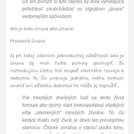
Už len položiť si túto otázku by bola vynikajúca
príležitosť zaobchádzať so signálom „únava“
vedomejším spôsobom.
Nie je teda únava ako únava!
Procesná únava
Aj pri takej zdanlivo jednoduchej záležitosti ako je
únava by mali ľudia pomaly pochopiť, že
rozhodujúcu úlohu hrá stupeň vlastného rozvoja a
vedomia. To, čo unavuje jedného, iného nemusí
unaviť ani zďaleka, dokonca ho môže aj vzpružiť…
Pre mnohých dnešných ľudí sa tento život
formuje ako rýchly sled (retrospektíva) všetkých
ešte „otvorených“ minulých životov. To, čo
kedysi trvalo celý život, je dnes len prestupnou
stanicou. Človek zostáva v stanici podľa toho,