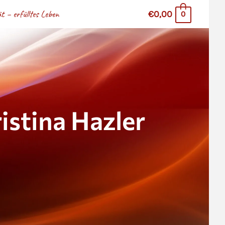
 – erfülltes Leben
€0,00
0
stina Hazler