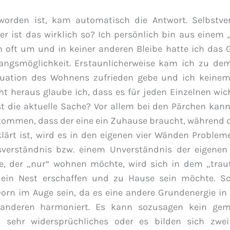
worden ist, kam automatisch die Antwort. Selbstver
r ist das wirklich so? Ich persönlich bin aus einem
 oft um und in keiner anderen Bleibe hatte ich das 
angsmöglichkeit. Erstaunlicherweise kam ich zu dem
ituation des Wohnens zufrieden gebe und ich keine
t heraus glaube ich, dass es für jeden Einzelnen wicht
st die aktuelle Sache? Vor allem bei den Pärchen kann
rkommen, dass der eine ein Zuhause braucht, während 
ärt ist, wird es in den eigenen vier Wänden Proble
ssverständnis bzw. einem Unverständnis der eigenen
ne, der „nur“ wohnen möchte, wird sich in dem „tra
 ein Nest erschaffen und zu Hause sein möchte. So
Dorn im Auge sein, da es eine andere Grundenergie in 
 anderen harmoniert. Es kann sozusagen kein ge
n sehr widersprüchliches oder es bilden sich zwei