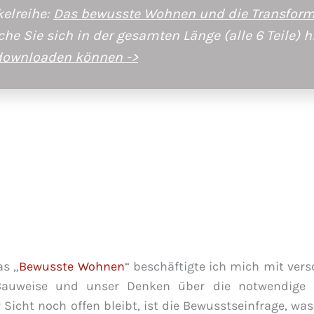
kelreihe:
Das bewusste Wohnen und die Transform
lche Sie sich in der gesamten Länge (alle 6 Teile) h
downloaden können ->
as „
Bewusste Wohnen
“ beschäftigte ich mich mit ver
 Bauweise und unser Denken über die notwendige
icht noch offen bleibt, ist die Bewusstseinfrage, was