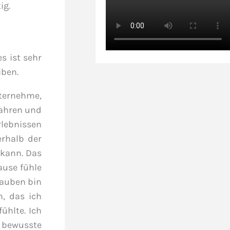
ig.
s ist sehr
iben.
nternehme,
fahren und
rlebnissen
erhalb der
 kann. Das
ause fühle
lauben bin
n, das ich
ühlte. Ich
e bewusste