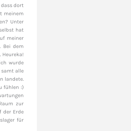
 dass dort
mit meinem
en? Unter
selbst hat
Auf meiner
. Bei dem
. Heureka!
 ich wurde
 samt alle
n landete.
 fühlen :)
rwartungen
 Raum zur
f der Erde
slager für