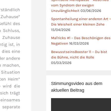
vom Syndrom der ewigen
ständlich
Unzulänglichkeit
03/06/2026
 „Zuhause“
Spontanheilung einer anderen Art –
Gefühl des
Die Weisheit einer kleinen Zehe
15/04/2026
 Schluss,
m Zuhause
MaTricks #1 – Das Beschönigen des
Negativen
16/03/2026
ig ist, in
 dies eine
BewusstseinsBooster 11 – Du bist
die Bühne, nicht die Rolle
der andere
05/03/2026
me machen,
 Situation
uten Heim“
Stimmungsvideo aus dem
 wird die
aktuellen Beitrag
sich trägt
meinsames
 separate