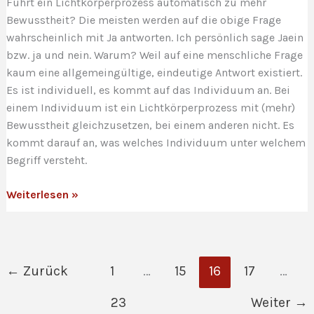
Führt ein Lichtkörperprozess automatisch zu mehr
Bewusstheit? Die meisten werden auf die obige Frage
wahrscheinlich mit Ja antworten. Ich persönlich sage Jaein
bzw. ja und nein. Warum? Weil auf eine menschliche Frage
kaum eine allgemeingültige, eindeutige Antwort existiert.
Es ist individuell, es kommt auf das Individuum an. Bei
einem Individuum ist ein Lichtkörperprozess mit (mehr)
Bewusstheit gleichzusetzen, bei einem anderen nicht. Es
kommt darauf an, was welches Individuum unter welchem
Begriff versteht.
Führt
Weiterlesen »
ein
Lichtkörperprozess
automatisch
zu
←
Zurück
1
…
15
16
17
…
mehr
Bewusstheit?
23
Weiter
→