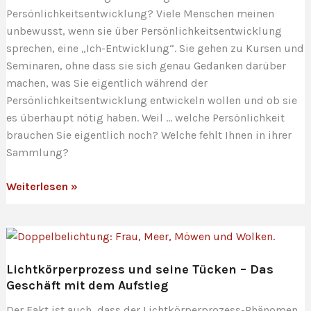
Persönlichkeitsentwicklung? Viele Menschen meinen
unbewusst, wenn sie über Persönlichkeitsentwicklung
sprechen, eine „Ich-Entwicklung“. Sie gehen zu Kursen und
Seminaren, ohne dass sie sich genau Gedanken darüber
machen, was Sie eigentlich während der
Persönlichkeitsentwicklung entwickeln wollen und ob sie
es überhaupt nötig haben. Weil … welche Persönlichkeit
brauchen Sie eigentlich noch? Welche fehlt Ihnen in ihrer
Sammlung?
Horizonterweiterung
Weiterlesen »
und
die
Fallen
moderner
Lichtkörperprozess und seine Tücken – Das
Persönlichkeitsentwicklung
Geschäft mit dem Aufstieg
Der Fakt ist auch, dass der Lichtkörperprozess-Phänomen