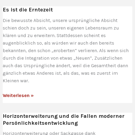
der
Es ist die Erntezeit
harten
Schale
Die bewusste Absicht, unsere ursprüngliche Absicht
und
schien doch zu sein, unseren eigenen Lebensraum zu
die
klären und zu erweitern. Stattdessen scheint es
Unfähigkeit
augenblicklich so, als würden wir auch den bereits
das
bekannten, den schon „eroberten“ verlieren. Als wenn sich
eigene
durch die Integration von etwas „Neuen“, Zusätzlichen
Licht
auch das Ursprüngliche ändert, weil die Gesamtheit dann
zu
gänzlich etwas Anderes ist, als das, was es zuerst im
sehen
Kleinen war.
Es
Weiterlesen »
ist
die
Horizonterweiterung und die Fallen moderner
Erntezeit
Persönlichkeitsentwicklung
Horizonterweiterung oder Sackgasse dank