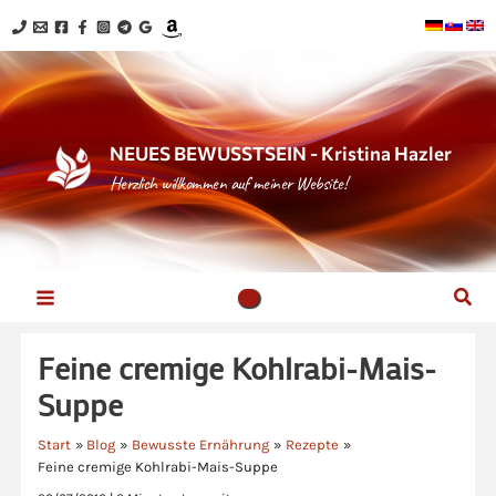
Zum
Inhalt
springen
NEUES BEWUSSTSEIN - Kristina Hazler
Herzlich willkommen auf meiner Website!
Suc
Feine cremige Kohlrabi-Mais-
Suppe
Start
Blog
Bewusste Ernährung
Rezepte
Feine cremige Kohlrabi-Mais-Suppe