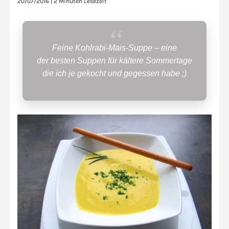
20/07/2016
|
2 Minuten Lesezeit
Feine Kohlrabi-Mais-Suppe – eine
der besten Suppen für kältere Sommertage
die ich je gekocht und gegessen habe ;)