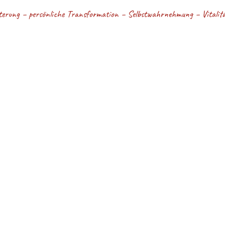
terung – persönliche Transformation – Selbstwahrnehmung – Vitalität
É VEDOMIE - Kristí
ťa vítam na mojej webovej stránke!