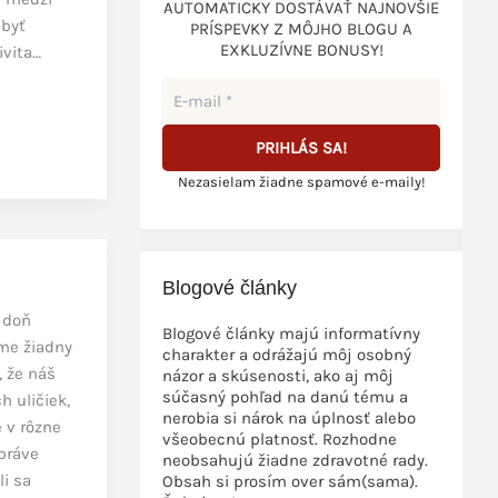
AUTOMATICKY DOSTÁVAŤ NAJNOVŠIE
 byť
PRÍSPEVKY Z MÔJHO BLOGU A
EXKLUZÍVNE BONUSY!
ivita…
Nezasielam žiadne spamové e-maily!
Blogové články
 doň
Blogové články majú informatívny
áme žiadny
charakter a odrážajú môj osobný
, že náš
názor a skúsenosti, ako aj môj
súčasný pohľad na danú tému a
 uličiek,
nerobia si nárok na úplnosť alebo
 v rôzne
všeobecnú platnosť. Rozhodne
práve
neobsahujú žiadne zdravotné rady.
li sa
Obsah si prosím over sám(sama).