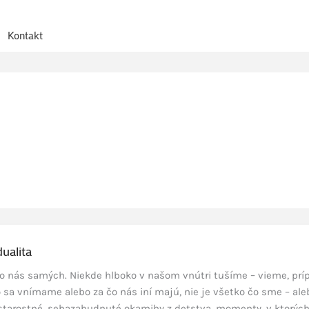
Kontakt
dualita
o nás samých. Niekde hlboko v našom vnútri tušíme – vieme, prí
o sa vnímame alebo za čo nás iní majú, nie je všetko čo sme – ale
tarostné, sebazabudnuté okamihy z detstva, momenty, v ktorýc