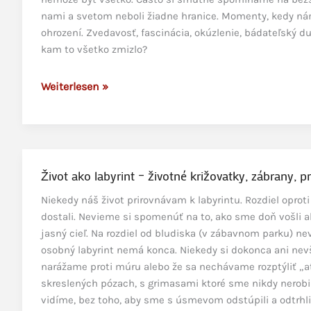
nami a svetom neboli žiadne hranice. Momenty, kedy nám 
ohrození. Zvedavosť, fascinácia, okúzlenie, bádateľský d
kam to všetko zmizlo?
Zmysel
Weiterlesen »
nášho
bytia,
túžba
po
pravej
Život ako labyrint – životné križovatky, zábrany, 
láske
Niekedy náš život prirovnávam k labyrintu. Rozdiel opr
a
dostali. Nevieme si spomenúť na to, ako sme doň vošli a
individualita
jasný cieľ. Na rozdiel od bludiska (v zábavnom parku) n
osobný labyrint nemá konca. Niekedy si dokonca ani nev
narážame proti múru alebo že sa nechávame rozptýliť „at
skreslených pózach, s grimasami ktoré sme nikdy nerobi
vidíme, bez toho, aby sme s úsmevom odstúpili a odtrhli 