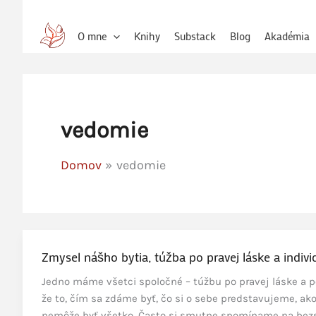
O mne
Knihy
Substack
Blog
Akadémia
vedomie
Domov
vedomie
Zmysel nášho bytia, túžba po pravej láske a indivi
Jedno máme všetci spoločné – túžbu po pravej láske a p
že to, čím sa zdáme byť, čo si o sebe predstavujeme, ak
nemôže byť všetko. Často si smutne spomíname na bezs