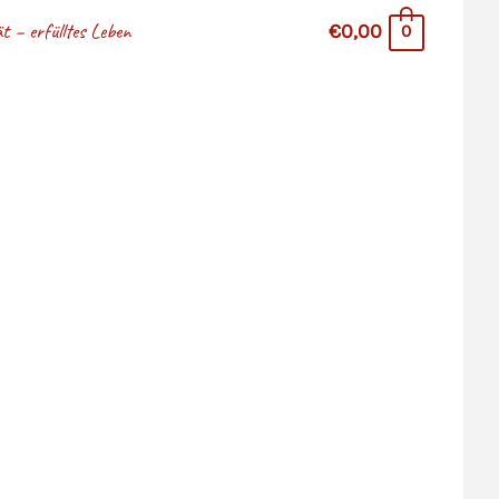
 – erfülltes Leben
€0,00
0
na Hazler