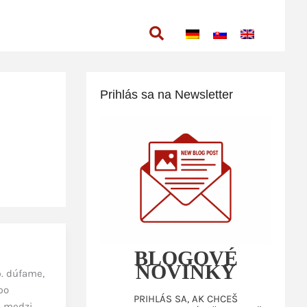
Hľadať
Prihlás sa na Newsletter
BLOGOVÉ
NOVINKY
p. dúfame,
bo
PRIHLÁS SA, AK CHCEŠ
h medzi