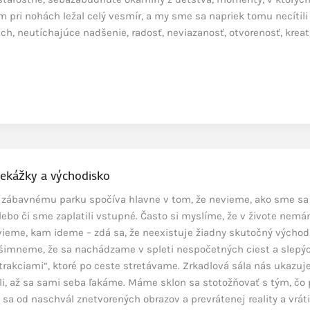
pri nohách ležal celý vesmír, a my sme sa napriek tomu necítili
uch, neutíchajúce nadšenie, radosť, neviazanosť, otvorenosť, kreat
prekážky a východisko
oti zábavnému parku spočíva hlavne v tom, že nevieme, ako sme sa
lebo či sme zaplatili vstupné. Často si myslíme, že v živote nem
evieme, kam ideme – zdá sa, že neexistuje žiadny skutočný východ
šimneme, že sa nachádzame v spleti nespočetných ciest a slepých
rakciami“, ktoré po ceste stretávame. Zrkadlová sála nás ukazuje
li, až sa sami seba ľakáme. Máme sklon sa stotožňovať s tým, čo 
sa od naschvál znetvorených obrazov a prevrátenej reality a vráti