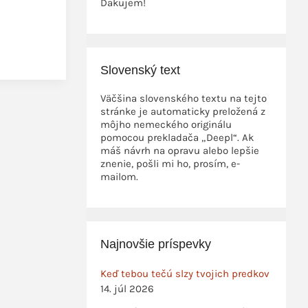
Ďakujem!
Slovenský text
Väčšina slovenského textu na tejto
stránke je automaticky preložená z
môjho nemeckého originálu
pomocou prekladača „Deepl“. Ak
máš návrh na opravu alebo lepšie
znenie, pošli mi ho, prosím, e-
mailom.
Najnovšie príspevky
Keď tebou tečú slzy tvojich predkov
14. júl 2026