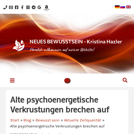
Zum
Inhalt
springen
NEUES BEWUSSTSEIN - Kristina Hazler
Herzlich willkommen auf meiner Website!
Suc
Alte psychoenergetische
Verkrustungen brechen auf
Start
Blog
Bewusst sein
Aktuelle Zeitqualität
Alte psychoenergetische Verkrustungen brechen auf