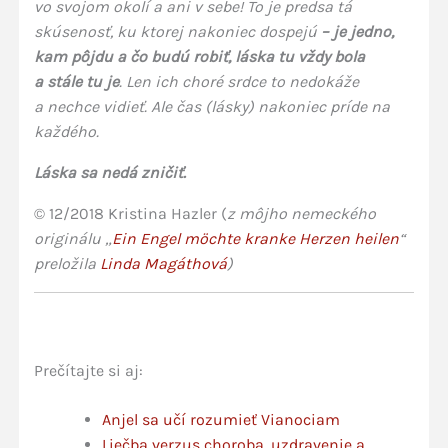
vo svojom okolí a ani v sebe! To je predsa tá
skúsenosť, ku ktorej nakoniec dospejú
– je jedno,
kam pôjdu a čo budú robiť, láska tu vždy bola
a stále tu je
. Len ich choré srdce to nedokáže
a nechce vidieť. Ale čas (lásky) nakoniec príde na
každého.
Láska sa nedá zničiť.
© 12/2018 Kristina Hazler (
z môjho nemeckého
originálu „
Ein Engel möchte kranke Herzen heilen
“
preložila
Linda Magáthová
)
Prečítajte si aj:
Anjel sa učí rozumieť Vianociam
Liečba verzus choroba, uzdravenie a