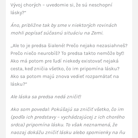
Vývoj chorých – uvedomie si, že sú neschopní
lásky?“
Áno, približne tak by sme v niektorých rovinách
mohli popísať súčasnú situáciu na Zemi.
„Ale to je predsa šialené! Prečo nejako nezasiahneš?
Prečo niečo neurobíš? To predsa takto nemôže byť!
Ako má potom pre ľudí niekedy existovať nejaká
cesta, keď zničia všetko, čo im pripomína lásku?
Ako sa potom majú znova vedieť rozpamätať na
lásku?“
Ale láska sa predsa nedá zničiť!
Ako som povedal: Pokúšajú sa zničiť všetko, čo im
(podľa ich predstavy – vychádzajúcej z ich chorého
srdca) pripomína lásku. To však neznamená, že
naozaj dokážu zničiť lásku alebo spomienky na ňu