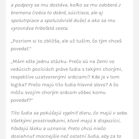
a podpory sa mu dostáva, koľko sa mu odoberá z
bremena (robia to dobré, súcitiace, ale aj
spolutrpiace a spoluzávislé duše) a ako sa mu
vyrovnáva hrboľatá cesta.
„Pozriem si to zbližša, ale už tuším, čo tým chceš
povedať.“
„Mám ešte jednu otázku: Prečo sú na Zemi vo
vedúcich pozíciách práve ľudia s takými chorými,
respektíve uzatvorenými srdciami? Kde je v tom
logika? Prečo majú títo ľudia hlavné slovo? A čo
môžu svojím chorým srdcom vôbec komu
povedať?“
Títo ľudia sa pokúšajú vyplniť dieru, čo majú v sebe.
Všetkými prostriedkami, ktoré majú k dispozícii,
hľadajú lásku a uznanie. Preto chcú niečo
dosiahnuť mocnejšie než ostatní ľudia, aby za to