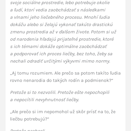
svoje sociálne prostredie, lebo potrebuje okolie
a ľudí, ktorí vedia zaobchádzať s následkami
a vlnami jeho liečebného procesu. Mnohí ľudia
dokážu alebo si želajú vykonať takúto drastickú
zmenu prostredia až v ďalšom živote. Potom si už
od narodenia hľadajú prijateľné prostredie, ktoré
s ich témami dokáže optimálne zaobchádzať
a podporovať ich proces liečby, bez toho, žeby sa
nechali odradiť určitými výkyvmi mimo normy.
„Aj tomu rozumiem. Ale prečo sa potom takíto ľudia
rovno nenarodia do takých rodín a podmienok?“
Pretože si to nezvolili. Pretože ešte nepochopili
a nepocítili nevyhnutnosť liečby.
„Ale prečo si im nepomohol už skôr prísť na to, že
liečbu potrebujú?“
Pretože nechceli.