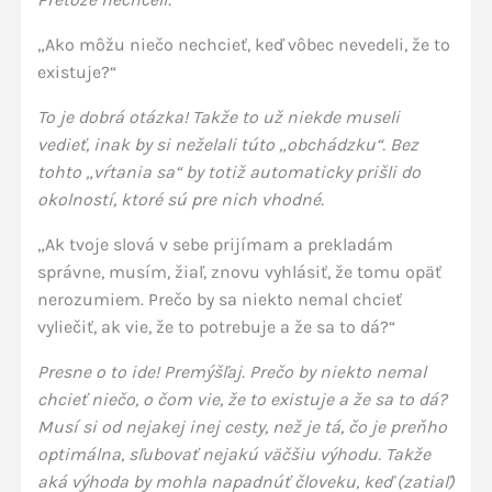
„Ako môžu niečo nechcieť, keď vôbec nevedeli, že to
existuje?“
To je dobrá otázka! Takže to už niekde museli
vedieť, inak by si neželali túto „obchádzku“. Bez
tohto „vŕtania sa“ by totiž automaticky prišli do
okolností, ktoré sú pre nich vhodné.
„Ak tvoje slová v sebe prijímam a prekladám
správne, musím, žiaľ, znovu vyhlásiť, že tomu opäť
nerozumiem. Prečo by sa niekto nemal chcieť
vyliečiť, ak vie, že to potrebuje a že sa to dá?“
Presne o to ide! Premýšľaj. Prečo by niekto nemal
chcieť niečo, o čom vie, že to existuje a že sa to dá?
Musí si od nejakej inej cesty, než je tá, čo je preňho
optimálna, sľubovať nejakú väčšiu výhodu. Takže
aká výhoda by mohla napadnúť človeku, keď (zatiaľ)