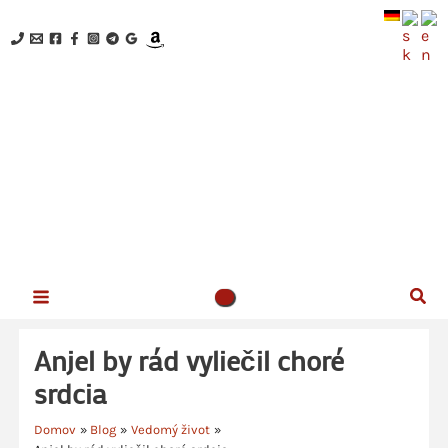
Preskočiť
na
obsah
NOVÉ VEDOMIE - Kristína Hazler
Srdečne ťa vítam na mojej webovej stránke!
Hľad
Anjel by rád vyliečil choré
srdcia
Domov
Blog
Vedomý život