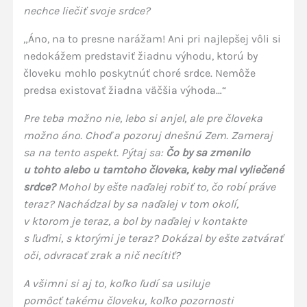
nechce liečiť svoje srdce?
„Áno, na to presne narážam! Ani pri najlepšej vôli si
nedokážem predstaviť žiadnu výhodu, ktorú by
človeku mohlo poskytnúť choré srdce. Nemôže
predsa existovať žiadna väčšia výhoda…“
Pre teba možno nie, lebo si anjel, ale pre človeka
možno áno. Choď a pozoruj dnešnú Zem. Zameraj
sa na tento aspekt. Pýtaj sa:
Čo by sa zmenilo
u tohto alebo u tamtoho človeka, keby mal vyliečené
srdce?
Mohol by ešte naďalej robiť to, čo robí práve
teraz? Nachádzal by sa naďalej v tom okolí,
v ktorom je teraz, a bol by naďalej v kontakte
s ľuďmi, s ktorými je teraz? Dokázal by ešte zatvárať
oči, odvracať zrak a nič necítiť?
A všimni si aj to, koľko ľudí sa usiluje
pomôcť takému človeku, koľko pozornosti