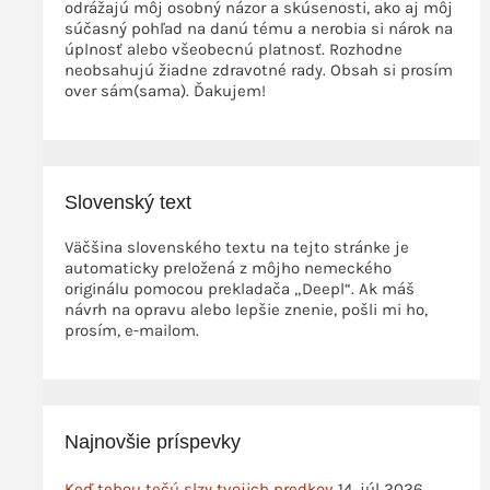
odrážajú môj osobný názor a skúsenosti, ako aj môj
súčasný pohľad na danú tému a nerobia si nárok na
úplnosť alebo všeobecnú platnosť. Rozhodne
neobsahujú žiadne zdravotné rady. Obsah si prosím
over sám(sama). Ďakujem!
Slovenský text
Väčšina slovenského textu na tejto stránke je
automaticky preložená z môjho nemeckého
originálu pomocou prekladača „Deepl“. Ak máš
návrh na opravu alebo lepšie znenie, pošli mi ho,
prosím, e-mailom.
Najnovšie príspevky
Keď tebou tečú slzy tvojich predkov
14. júl 2026