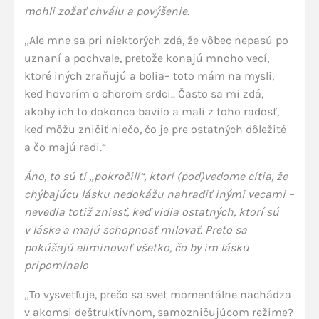
mohli zožať chválu a povýšenie.
„Ale mne sa pri niektorých zdá, že vôbec nepasú po
uznaní a pochvale, pretože konajú mnoho vecí,
ktoré iných zraňujú a bolia– toto mám na mysli,
keď hovorím o chorom srdci.. Často sa mi zdá,
akoby ich to dokonca bavilo a mali z toho radosť,
keď môžu zničiť niečo, čo je pre ostatných dôležité
a čo majú radi.“
Áno, to sú tí „pokročilí“, ktorí (pod)vedome cítia, že
chýbajúcu lásku nedokážu nahradiť inými vecami –
nevedia totiž zniesť, keď vidia ostatných, ktorí sú
v láske a majú schopnosť milovať. Preto sa
pokúšajú eliminovať všetko, čo by im lásku
pripomínalo
„To vysvetľuje, prečo sa svet momentálne nachádza
v akomsi deštruktívnom, samozničujúcom režime?