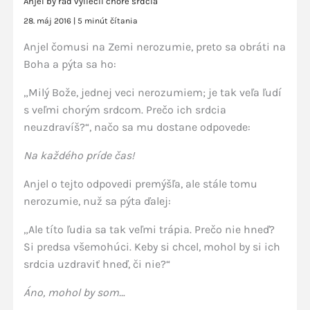
Anjel by rád vyliečil choré srdcia
28. máj 2016
|
5 minút čítania
Anjel čomusi na Zemi nerozumie, preto sa obráti na
Boha a pýta sa ho:
„Milý Bože, jednej veci nerozumiem; je tak veľa ľudí
s veľmi chorým srdcom. Prečo ich srdcia
neuzdravíš?“, načo sa mu dostane odpovede:
Na každého príde čas!
Anjel o tejto odpovedi premýšľa, ale stále tomu
nerozumie, nuž sa pýta ďalej:
„Ale títo ľudia sa tak veľmi trápia. Prečo nie hneď?
Si predsa všemohúci. Keby si chcel, mohol by si ich
srdcia uzdraviť hneď, či nie?“
Áno, mohol by som…