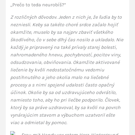
„Prečo to teda neurobíš?“
Z rozličných dôvodov. Jeden z nich je, že ľudia by to
nezniesli. Keby sa takéto choré srdce začalo hojiť
okamžite, muselo by sa najprv zbaviť všetkého
škodlivého, čo v sebe dlhý čas nosilo a ukladalo. Nie
každý je pripravený na také prívaly starej bolesti,
nahromadeného hnevu, pochybností, pocitov viny,
odsudzovania, obviňovania. Okamžite aktivované
liečenie by kvôli nedostatočnému vedomiu
postihnutého a jeho okolia malo na liečebné
procesy a s nimi spojené udalosti často opačný
účinok. Okolie by sa od uzdravujúceho odvrátilo,
namiesto toho, aby ho pri liečbe podporilo. Človek,
ktorý by sa práve uzdravoval, by sa kvôli na povrch
vynárajúcim stavom a výbuchom uzatvoril ešte
viac a odmietal by pomoc.