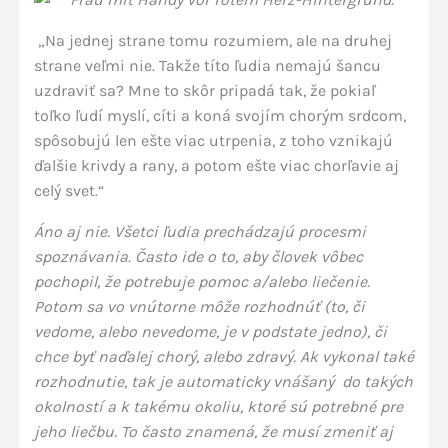
„Na jednej strane tomu rozumiem, ale na druhej
strane veľmi nie. Takže títo ľudia nemajú šancu
uzdraviť sa? Mne to skôr pripadá tak, že pokiaľ
toľko ľudí myslí, cíti a koná svojím chorým srdcom,
spôsobujú len ešte viac utrpenia, z toho vznikajú
ďalšie krivdy a rany, a potom ešte viac chorľavie aj
celý svet.“
Áno aj nie. Všetci ľudia prechádzajú procesmi
spoznávania. Často ide o to, aby človek vôbec
pochopil, že potrebuje pomoc a/alebo liečenie.
Potom sa vo vnútorne môže rozhodnúť (to, či
vedome, alebo nevedome, je v podstate jedno), či
chce byť naďalej chorý, alebo zdravý. Ak vykonal také
rozhodnutie, tak je automaticky vnášaný do takých
okolností a k takému okoliu, ktoré sú potrebné pre
jeho liečbu. To často znamená, že musí zmeniť aj