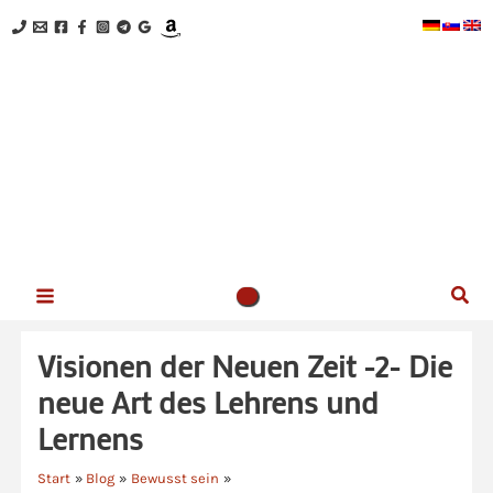
Zum
Inhalt
springen
NEUES BEWUSSTSEIN - Kristina Hazler
Herzlich willkommen auf meiner Website!
Suc
Visionen der Neuen Zeit -2- Die
neue Art des Lehrens und
Lernens
Start
Blog
Bewusst sein